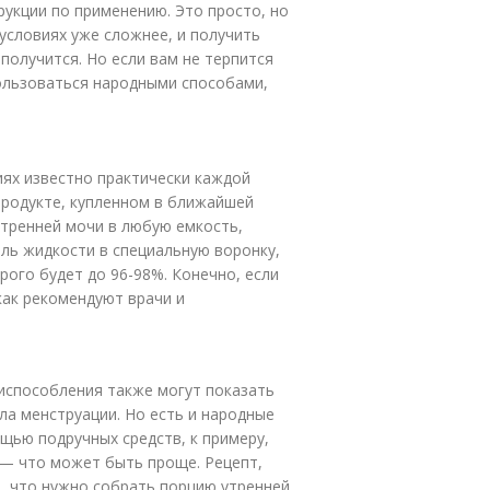
рукции по применению. Это просто, но
условиях уже сложнее, и получить
 получится. Но если вам не терпится
ользоваться народными способами,
иях известно практически каждой
продукте, купленном в ближайшей
 утренней мочи в любую емкость,
ель жидкости в специальную воронку,
рого будет до 96-98%. Конечно, если
 как рекомендуют врачи и
испособления также могут показать
а менструации. Но есть и народные
щью подручных средств, к примеру,
 — что может быть проще. Рецепт,
, что нужно собрать порцию утренней