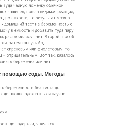
ть туда чайную ложечку обычной
шок зашипел, пошла видимая реакция,
на дно емкости, то результат можно
 - домашний тест на беременность с
мочу в емкость и добавить туда пару
ы, растворились - нет. Второй способ
аги, затем капнуть йод.
анет сиреневым или фиолетовым, то
 – отрицательным. Вот так, казалось
узнать беременна или нет .
 с помощью соды. Методы
ть беременность без теста до
х до вполне адекватных и научно
чаям
ость до задержки, является