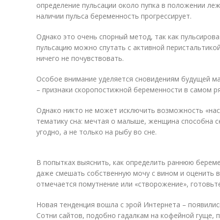
определение пульсации около пупка в положении лежа
наличии пульса беременность прогрессирует.
Однако это очень спорный метод, так как пульсиров
пульсацию можно спутать с активной перистальтико
ничего не почувствовать.
Особое внимание уделяется сновидениям будущей мам
– признаки скоропостижной беременности в самом р
Однако никто не может исключить возможность «нас
тематику сна: мечтая о малыше, женщина способна с
угодно, а не только на рыбу во сне.
В попытках выяснить, как определить раннюю берем
даже смешать собственную мочу с вином и оценить в
отмечается помутнение или «створожение», готовьте
Новая тенденция вошла с эрой Интернета – появилис
Сотни сайтов, подобно гадалкам на кофейной гуще, 