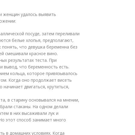
и женщин удалось выявить
ожении:
таллической посуде, затем переливали
ляются белые хлопья, предполагают,
к понять, что девушка беременна без
ней смешивали красное вино.
ых результатах теста. При
и вывод, что беременность есть.
нием кольца, которое привязывалось
том. Когда оно продолжает висеть
о начинает двигаться, крутиться,
та, в старину основывался на мнении,
 Брали стаканы. На одном делали
атем в них высаживали лук и
 Но этот способ занимает много
ть в домашних условиях. Когда