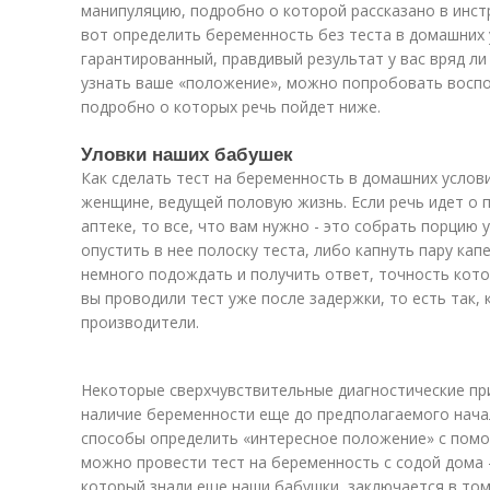
манипуляцию, подробно о которой рассказано в инст
вот определить беременность без теста в домашних 
гарантированный, правдивый результат у вас вряд ли
узнать ваше «положение», можно попробовать восп
подробно о которых речь пойдет ниже.
Уловки наших бабушек
Как сделать тест на беременность в домашних услов
женщине, ведущей половую жизнь. Если речь идет о 
аптеке, то все, что вам нужно - это собрать порцию
опустить в нее полоску теста, либо капнуть пару кап
немного подождать и получить ответ, точность кото
вы проводили тест уже после задержки, то есть так,
производители.
Некоторые сверхчувствительные диагностические пр
наличие беременности еще до предполагаемого начал
способы определить «интересное положение» с помо
можно провести тест на беременность с содой дома
который знали еще наши бабушки, заключается в том