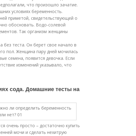
редполагали, что произошло зачатие.
шних условиях беременность.
вней приметой, свидетельствующей о
учно обосновать. Водо-солевой
лементов. Так организм женщины
а без теста. Он берет свое начало в
его пол. Женщина пару дней мочилась
вые семена, появится девочка. Если
утствие изменений указывало, что
иях сода. Домашние тесты на
ся очень просто – достаточно купить
ренней мочи и сделать нехитрую