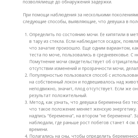
позволялиеще до обнаружения задержки.
При помощи наблюдения за несколькими поколениям
следующие способы, выявляющие, что девушка в пол
Определить по состоянию мочи. Ее кипятили в ме
в тару из стекла. Если наблюдается осадок, появ
что зачатие произошло. Еще одним вариантом, ка
теста по моче, пользовались в средневековье. С 
Помутнение мочи свидетельствует об отрицательн
отсутствии изменений и прозрачности мочи, делал
Популярностью пользовался способ с использова
на собственный локон и подвешивалось над живо
неподвижно, значит, плод отсутствует. Если же он
результат положительный.
Метод, как узнать, что девушка беременна без тес
что такое положение меняет женскую энергетику.
надпись “беременна”, на втором “не беременна”. З
наблюдали, где раньше рост побегов станет 4 см.
времени.
Полагались на сны, чтобы определить беременнос