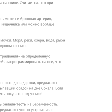
 на спине. Считается, что при
ать может и брюшная артерия,
й кишечника или можно вообще
очки. Моря, реки, озера, вода, рыба
ядовом соннике.
траивания» на определенную
ебя запрограммировать на все, что
енность до задержки, предлагают
ыпавший осадок на дне бокала. Если
сь покупать подгузники!
ь онлайн-тесты на беременность.
предлагают уютно устроиться в