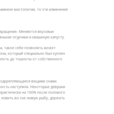
анамнезе мастопатии, то эти изменения
твращение. Меняются вкусовые
нькие огурчики и квашеную капусту.
м, такое себе позволить может
она, который специально был куплен
Вплоть до тошноты от собственного
подкрепляющаяся вещими снами.
ность наступила. Некоторые девушки
практически на 100% после полового
 ловить во сне живую рыбу, держать