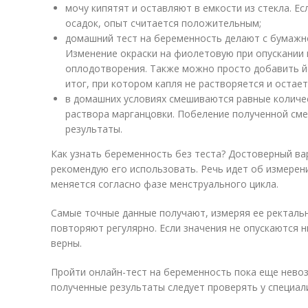
мочу кипятят и оставляют в емкости из стекла. Е
осадок, опыт считается положительным;
домашний тест на беременность делают с бумажн
Изменение окраски на фиолетовую при опускании 
оплодотворения. Также можно просто добавить й
итог, при котором капля не растворяется и остает
в домашних условиях смешиваются равные количе
раствора марганцовки. Побеление полученной см
результаты.
Как узнать беременность без теста? Достоверный вар
рекомендую его использовать. Речь идет об измерен
меняется согласно фазе менструального цикла.
Самые точные данные получают, измеряя ее ректальн
повторяют регулярно. Если значения не опускаются ни
верны.
Пройти онлайн-тест на беременность пока еще нево
полученные результаты следует проверять у специал