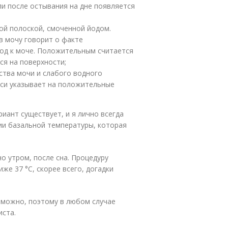
сли после остывания на дне появляется
ой полоской, смоченной йодом.
в мочу говорит о факте
од к моче. Положительным считается
ся на поверхности;
ства мочи и слабого водного
еси указывает на положительные
иант существует, и я лично всегда
ии базальной температуры, которая
о утром, после сна. Процедуру
же 37 °С, скорее всего, догадки
зможно, поэтому в любом случае
иста.