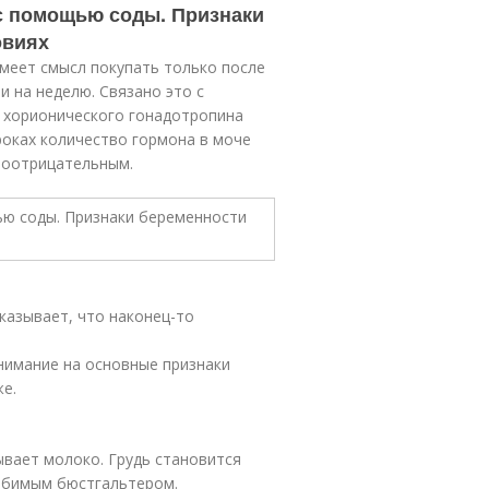
 с помощью соды. Признаки
овиях
меет смысл покупать только после
и на неделю. Связано это с
 хорионического гонадотропина
сроках количество гормона в моче
ноотрицательным.
казывает, что наконец-то
внимание на основные признаки
е.
вает молоко. Грудь становится
юбимым бюстгальтером.