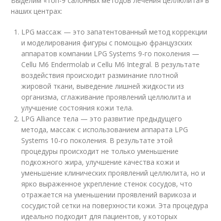
Выделим «топ-9 салонных методов лечения целлюлита» в
наших центрах:
LPG массаж — это запатентованный метод коррекции
и моделирования фигуры с помощью французских
аппаратов компании LPG Systems 9-го поколения —
Cellu M6 Endermolab и Cellu M6 Integral. В результате
воздействия происходит разминание плотной
жировой ткани, выведение лишней жидкости из
организма, сглаживание проявлений целлюлита и
улучшение состояния кожи тела.
LPG Alliance тела — это развитие предыдущего
метода, массаж с использованием аппарата LPG
Systems 10-го поколения. В результате этой
процедуры происходит не только уменьшение
подкожного жира, улучшение качества кожи и
уменьшение клинических проявлений целлюлита, но и
ярко выраженное укрепление стенок сосудов, что
отражается на уменьшении проявлений варикоза и
сосудистой сетки на поверхности кожи. Эта процедура
идеально подходит для пациентов, у которых