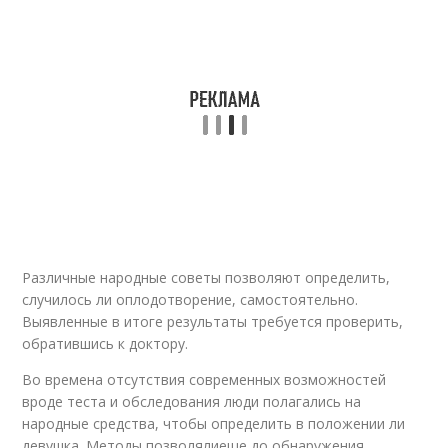
Чувствительный тест
Тест с содой
Неожиданная
Беременность на
беременность
фоне
Беременность при
Беременности при
грудном
кормлении
вскармливании
Различные народные советы позволяют определить,
случилось ли оплодотворение, самостоятельно.
Выявленные в итоге результаты требуется проверить,
обратившись к доктору.
Беременность при
Беременность во
лактации
время
Во времена отсутствия современных возможностей
вроде теста и обследования люди полагались на
народные средства, чтобы определить в положении ли
девушка. Методы позволялиеще до обнаружения