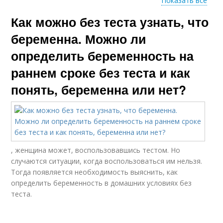
Показать все
Как можно без теста узнать, что
Народные тесты
Народный тест
беременна. Можно ли
определить беременность на
раннем сроке без теста и как
Беременности без
Живот при
теста
беременности
понять, беременна или нет?
Беременности до
Дни без теста
задержки
, женщина может, воспользовавшись тестом. Но
случаются ситуации, когда воспользоваться им нельзя.
Тогда появляется необходимость выяснить, как
определить беременность в домашних условиях без
Тест с йодом
Струйный тест
теста.