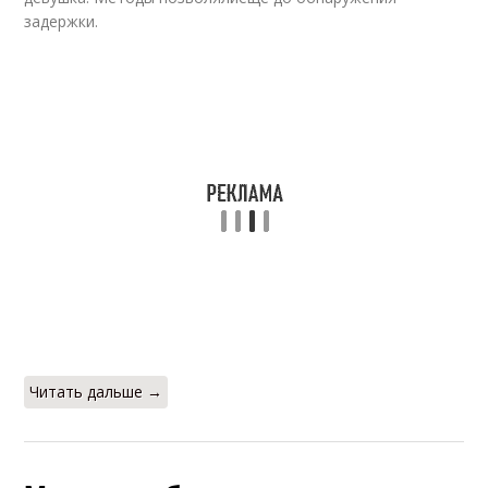
Реакции при
Внематочная
задержки.
беременности
беременность
Беременность на
Беременности на
ранних сроках
раннем сроке
Читать дальше →