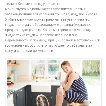
только беременность);учащается
мочеиспускание;повышается чувствительность к
запахам;появляется утренняя тошнота, вздутие живота.
У «бывалых» мам может рано начать увеличиваться
грудь – иногда с образованием молозива (жидкости,
предшествующей выработке материнского молока).
Жидкость из груди – нередкое явление и вне
беременности: к примеру, при фиброзной мастопатии или
гормональных сбоях, что часто дает о себе знать за
одну-две недели до месячных.