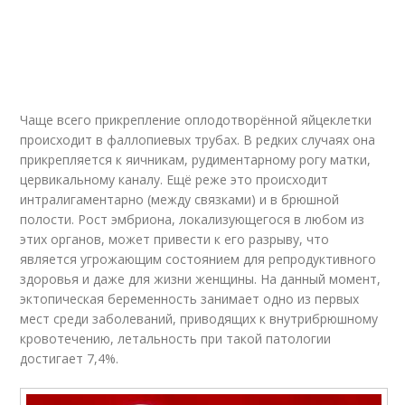
Сроки в домашних
Беременность в
условиях
домашних условиях
Чаще всего прикрепление оплодотворённой яйцеклетки
происходит в фаллопиевых трубах. В редких случаях она
прикрепляется к яичникам, рудиментарному рогу матки,
цервикальному каналу. Ещё реже это происходит
интралигаментарно (между связками) и в брюшной
полости. Рост эмбриона, локализующегося в любом из
этих органов, может привести к его разрыву, что
является угрожающим состоянием для репродуктивного
здоровья и даже для жизни женщины. На данный момент,
эктопическая беременность занимает одно из первых
мест среди заболеваний, приводящих к внутрибрюшному
кровотечению, летальность при такой патологии
достигает 7,4%.