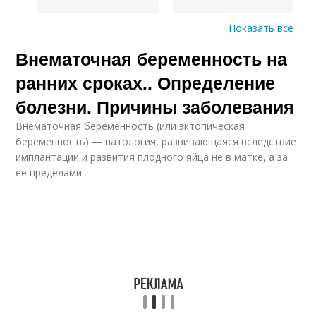
Показать все
Внематочная беременность на
Питание при
Беременности на
беременности
ранних сроках
ранних сроках.. Определение
болезни. Причины заболевания
Внематочная беременность (или эктопическая
Беременности до
Беременности на
беременность) — патология, развивающаяся вследствие
задержки
раннем сроке
имплантации и развития плодного яйца не в матке, а за
её пределами.
Тест на беременность
Срок без теста
Условия на ранних
Беременности без
сроках
теста