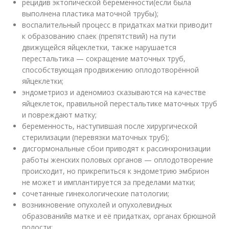
рецидив эктопической беременности
(если была
выполнена пластика маточной трубы);
воспалительный процесс в придатках матки приводит
к образованию спаек (препятствий) на пути
движущейся яйцеклетки, также нарушается
перестальтика — сокращение маточных труб,
способствующая продвижению оплодотворённой
яйцеклетки;
эндометриоз и аденомиоз сказываются на качестве
яйцеклеток, правильной перестальтике маточных труб
и повреждают матку;
беременность, наступившая после хирургической
стерилизации (перевязки маточных труб);
дисгормональные сбои приводят к рассинхронизации
работы женских половых органов — оплодотворение
происходит, но прикрепиться к эндометрию эмбрион
не может и имплантируется за пределами матки;
сочетанные гинекологические патологии;
возникновение опухолей и опухолевидных
образований
в матке и её придатках, органах брюшной
полости;