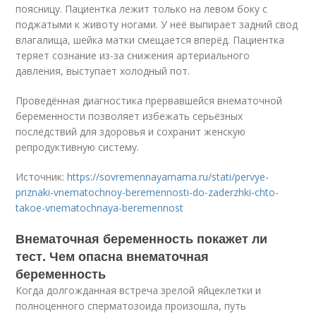
поясницу. Пациентка лежит только на левом боку с
поджатыми к животу ногами. У неё выпирает задний свод
влагалища, шейка матки смещается вперёд. Пациентка
теряет сознание из-за снижения артериального
давления, выступает холодный пот.
Проведённая диагностика прервавшейся внематочной
беременности позволяет избежать серьёзных
последствий для здоровья и сохранит женскую
репродуктивную систему.
Источник:
https://sovremennayamama.ru/stati/pervye-
priznaki-vnematochnoy-beremennosti-do-zaderzhki-chto-
takoe-vnematochnaya-beremennost
Внематочная беременность покажет ли
тест. Чем опасна внематочная
беременность
Когда долгожданная встреча зрелой яйцеклетки и
полноценного сперматозоида произошла, путь