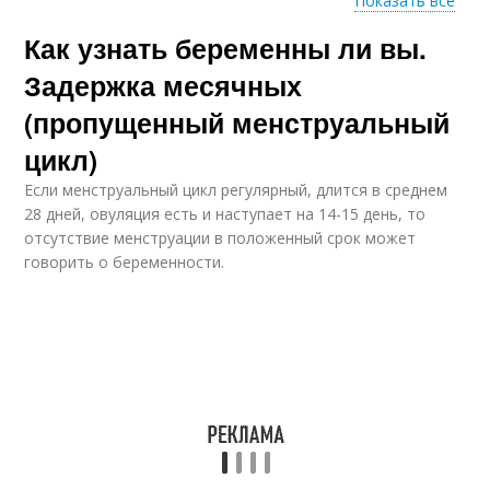
Показать все
Как узнать беременны ли вы.
Беременность до
Тест на беременность
задержки
Задержка месячных
(пропущенный менструальный
цикл)
Тесты на
Внематочная
беременность
беременность
Если менструальный цикл регулярный, длится в среднем
28 дней, овуляция есть и наступает на 14-15 день, то
отсутствие менструации в положенный срок может
говорить о беременности.
Беременность без
Беременности до
симптомов
наступления