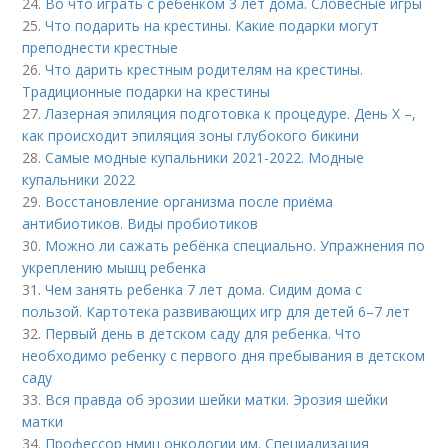
24.
Во что играть с ребенком 3 лет дома. Словесные игры
25.
Что подарить на крестины. Какие подарки могут
преподнести крестные
26.
Что дарить крестным родителям на крестины.
Традиционные подарки на крестины
27.
Лазерная эпиляция подготовка к процедуре. День Х –,
как происходит эпиляция зоны глубокого бикини
28.
Самые модные купальники 2021-2022. Модные
купальники 2022
29.
Восстановление организма после приёма
антибиотиков. Виды пробиотиков
30.
Можно ли сажать ребёнка специально. Упражнения по
укреплению мышц ребенка
31.
Чем занять ребенка 7 лет дома. Сидим дома с
пользой. Картотека развивающих игр для детей 6–7 лет
32.
Первый день в детском саду для ребенка. Что
необходимо ребенку с первого дня пребывания в детском
саду
33.
Вся правда об эрозии шейки матки. Эрозия шейки
матки
34.
Профессор нмиц онкологии им. Специализация