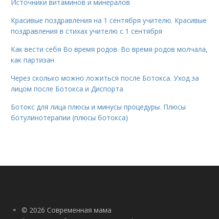
Источники витаминов и минералов
Красивые поздравления на 1 сентября учителю. Красивые
поздравления в стихах учителю с 1 сентября
Как вести себя Во время родов. Во время родов молчала,
как партизан
Через сколько можно ложиться после Ботокса. Уход за
лицом после Ботокса и Диспорта
Ботокс для лица плюсы и минусы процедуры. Плюсы
ботулинотерапии (плюсы ботокса)
© 2026 Современная мама