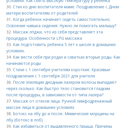
условиях. Как сбить высокую температуру у ребенка
30.
Стих ко дню воспитателя маме. Поздравление с Днем
матери воспитателям от родителей
31.
Когда ребенок начинает сидеть самостоятельно.
Освоение навыка сидения. Нужно ли помогать малышу?
32.
Массаж лпджи, что из себя представляет эта
процедура. Особенности LPG массажа
33.
Как подготовить ребенка 5 лет к школе в домашних
условиях.
34.
Как вести себя при родах и схватках вторые роды. Как
начинаются роды
35.
Стихи с 1 сентября учителям короткие. Красивые
поздравления с 1 сентября 2021 для учителя
36.
После эпиляции диодным лазером волосы выпадают
через сколько. Как быстро тело становится гладким
после процедуры, в зависимости от типа лазера?
37.
Массаж от отеков лица. Ручной лимфодренажный
массаж лица в домашних условиях
38.
Ботокс на лбу до и после. Мимические морщины на
лбу (ботокс в лоб)
39.
Как избавиться от выдавленного прыща. Причины