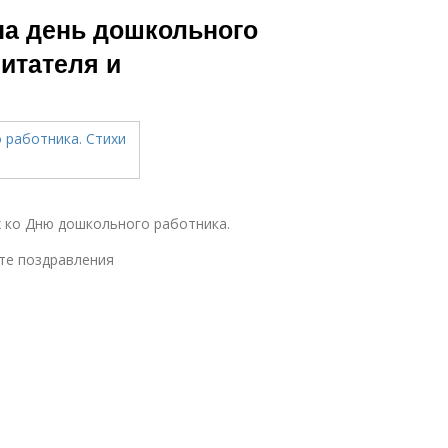
на день дошкольного
питателя и
х ко Дню дошкольного работника.
те поздравления