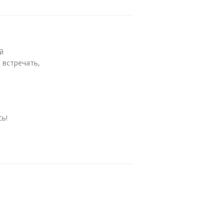
й
 встречать,
сь!