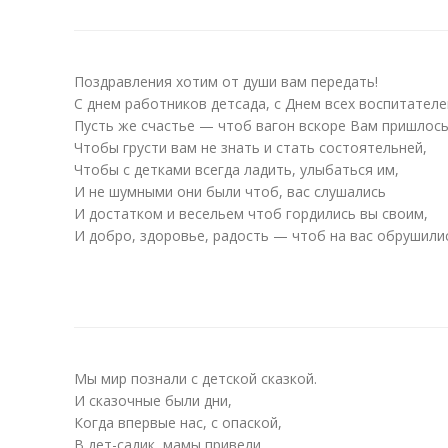
Поздравления хотим от души вам передать!
С днем работников детсада, с Днем всех воспитателе
Пусть же счастье — чтоб вагон вскоре Вам пришлось
Чтобы грусти вам не знать и стать состоятельней,
Чтобы с детками всегда ладить, улыбаться им,
И не шумными они были чтоб, вас слушались
И достатком и весельем чтоб гордились вы своим,
И добро, здоровье, радость — чтоб на вас обрушили
Мы мир познали с детской сказкой.
И сказочные были дни,
Когда впервые нас, с опаской,
В дет-садик, мамы привели.