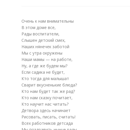
Очень к нам внимательны
В этом доме все,
Рады воспитатели,
Слышен детский смех,
Наших нянечек заботой
Мы с утра окружены
Наши мамы — на работе,
Ну, а где же будем мы?
Если садика не будет,
Кто тогда для малышат
Сварит вкусненькие блюда?
Кто нам будет так же рад?
Кто нам сказку почитает,
Кто научит нас читать?
Детвора здесь начинает
Рисовать, писать, считать!
Всех работников детсада
Мы поздравить нынче рады,