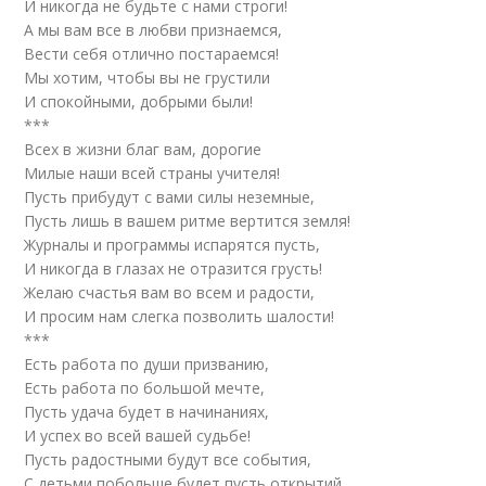
И никогда не будьте с нами строги!
А мы вам все в любви признаемся,
Вести себя отлично постараемся!
Мы хотим, чтобы вы не грустили
И спокойными, добрыми были!
***
Всех в жизни благ вам, дорогие
Милые наши всей страны учителя!
Пусть прибудут с вами силы неземные,
Пусть лишь в вашем ритме вертится земля!
Журналы и программы испарятся пусть,
И никогда в глазах не отразится грусть!
Желаю счастья вам во всем и радости,
И просим нам слегка позволить шалости!
***
Есть работа по души призванию,
Есть работа по большой мечте,
Пусть удача будет в начинаниях,
И успех во всей вашей судьбе!
Пусть радостными будут все события,
С детьми побольше будет пусть открытий,