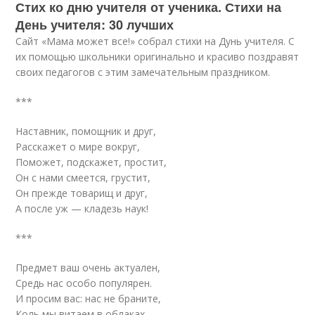
Стих ко дню учителя от ученика. Стихи на
День учителя: 30 лучших
Сайт «Мама может все!» собрал стихи на Дунь учителя. С
их помощью школьники оригинально и красиво поздравят
своих педагогов с этим замечательным праздником.
***
Наставник, помощник и друг,
Расскажет о мире вокруг,
Поможет, подскажет, простит,
Он с нами смеется, грустит,
Он прежде товарищ и друг,
А после уж — кладезь наук!
***
Предмет ваш очень актуален,
Средь нас особо популярен.
И просим вас: нас не браните,
Коль мы витаем в облаках.