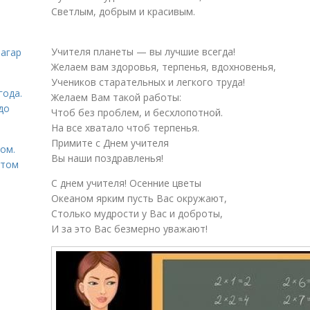
Светлым, добрым и красивым.
Учителя планеты — вы лучшие всегда!
загар
Желаем вам здоровья, терпенья, вдохновенья,
Учеников старательных и легкого труда!
года.
Желаем Вам такой работы:
до
Чтоб без проблем, и бесхлопотной.
На все хватало чтоб терпенья.
Примите с Днем учителя
том.
Вы наши поздравленья!
етом
С днем учителя! Осенние цветы
Океаном ярким пусть Вас окружают,
Столько мудрости у Вас и доброты,
И за это Вас безмерно уважают!