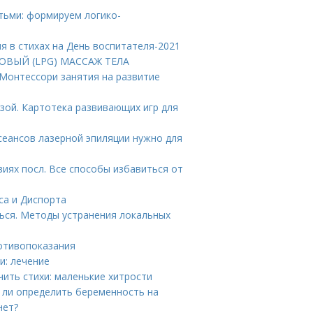
етьми: формируем логико-
я в стихах на День воспитателя-2021
КОВЫЙ (LPG) МАССАЖ ТЕЛА
 Монтессори занятия на развитие
ьзой. Картотека развивающих игр для
сеансов лазерной эпиляции нужно для
виях посл. Все способы избавиться от
са и Диспорта
ься. Методы устранения локальных
отивопоказания
и: лечение
чить стихи: маленькие хитрости
 ли определить беременность на
нет?