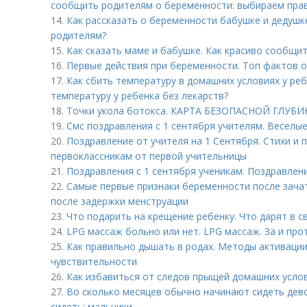
сообщить родителям о беременности: выбираем пра
14.
Как рассказать о беременности бабушке и дедушк
родителям?
15.
Как сказать маме и бабушке. Как красиво сообщи
16.
Первые действия при беременности. Топ фактов 
17.
Как сбить температуру в домашних условиях у реб
температуру у ребенка без лекарств?
18.
Точки укола ботокса. КАРТА БЕЗОПАСНОЙ ГЛУ
19.
Смс поздравления с 1 сентября учителям. Веселы
20.
Поздравление от учителя на 1 Сентября. Стихи и 
первоклассникам от первой учительницы
21.
Поздравления с 1 сентября ученикам. Поздравлен
22.
Самые первые признаки беременности после зача
после задержки менструации
23.
Что подарить на крещение ребенку. Что дарят в с
24.
LPG массаж больно или нет. LPG массаж. За и про
25.
Как правильно дышать в родах. Методы активаци
чувствительности
26.
Как избавиться от следов прыщей домашних усло
27.
Во сколько месяцев обычно начинают сидеть дево
сидеть: мальчики