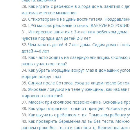
28.
Как играть с ребенком в 2 года дома. Занятия с д
математическое мышление
29.
Стихотворение на День воспитателя. Поздравлени
30.
LPG массаж реальные отзывы. ВАКУУМНО-РОЛИ
31.
Интересные занятия с 3-х летним ребенком дома.
чувства порядка для детей 2-3 лет
32.
Чем занять детей 4-7 лет дома. Сидим дома с пол
детей 4–6 лет
33.
Как часто ходить на лазерную эпиляцию. Сколько 
разных участков тела?
34.
Как убрать морщины вокруг глаз в домашних усло
морщин вокруг глаз
35.
Синяки после Ботокса. Уход за лицом после Боток
36.
Жировые ловушки на теле у женщины, как избавит
жировых отложений
37.
Массаж при сколиозе позвоночника. Основные пр
38.
Как убрать красные точки от прыщей. Розовые угр
39.
Как выучить с ребенком стих. Помогаем ребенку у
40.
Как проверить беременна ли ты без теста. Можно
раннем сроке без теста и как понять, беременна или 