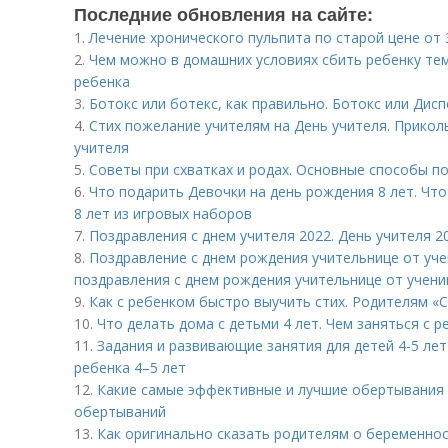
Последние обновления на сайте:
1.
Лечение хронического пульпита по старой цене от 3
2.
Чем можно в домашних условиях сбить ребенку тем
ребенка
3.
Ботокс или ботекс, как правильно. Ботокс или Дисп
4.
Стих пожелание учителям на День учителя. Прикол
учителя
5.
Советы при схватках и родах. Основные способы п
6.
Что подарить Девочки на день рождения 8 лет. Чт
8 лет из игровых наборов
7.
Поздравления с днем учителя 2022. День учителя 
8.
Поздравление с днем рождения учительнице от уч
поздравления с днем рождения учительнице от учени
9.
Как с ребенком быстро выучить стих. Родителям «С
10.
Что делать дома с детьми 4 лет. Чем заняться с р
11.
Задания и развивающие занятия для детей 4-5 ле
ребенка 4–5 лет
12.
Какие самые эффективные и лучшие обертывания е
обертываний
13.
Как оригинально сказать родителям о беременнос