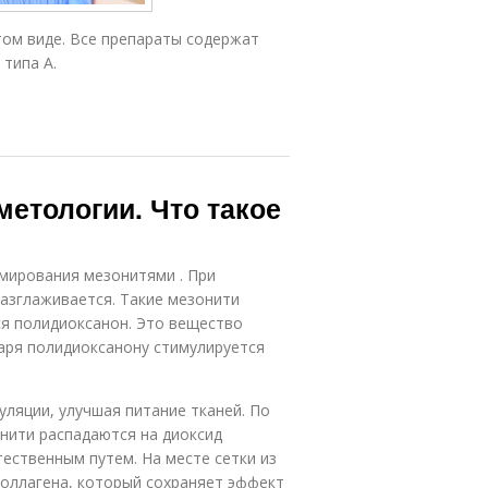
том виде. Все препараты содержат
типа А.
сметологии. Что такое
мирования мезонитями . При
разглаживается. Такие мезонити
ся полидиоксанон. Это вещество
аря полидиоксанону стимулируется
уляции, улучшая питание тканей. По
нити распадаются на диоксид
тественным путем. На месте сетки из
коллагена, который сохраняет эффект