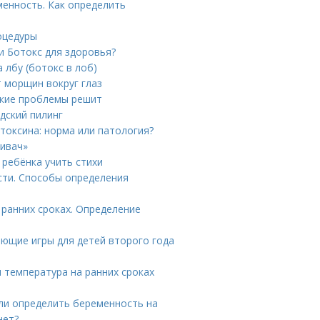
менность. Как определить
оцедуры
и Ботокс для здоровья?
 лбу (ботокс в лоб)
т морщин вокруг глаз
акие проблемы решит
удский пилинг
токсина: норма или патология?
Кивач»
 ребёнка учить стихи
сти. Способы определения
ранних сроках. Определение
ающие игры для детей второго года
 температура на ранних сроках
ли определить беременность на
нет?