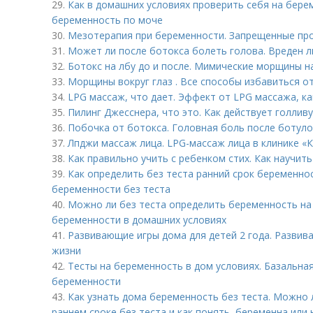
29.
Как в домашних условиях проверить себя на бере
беременность по моче
30.
Мезотерапия при беременности. Запрещенные пр
31.
Может ли после ботокса болеть голова. Вреден л
32.
Ботокс на лбу до и после. Мимические морщины на
33.
Морщины вокруг глаз . Все способы избавиться о
34.
LPG массаж, что дает. Эффект от LPG массажа, к
35.
Пилинг Джесснера, что это. Как действует голлив
36.
Побочка от ботокса. Головная боль после ботуло
37.
Лпджи массаж лица. LPG-массаж лица в клинике «
38.
Как правильно учить с ребенком стих. Как научить
39.
Как определить без теста ранний срок беременно
беременности без теста
40.
Можно ли без теста определить беременность на 
беременности в домашних условиях
41.
Развивающие игры дома для детей 2 года. Развив
жизни
42.
Тесты на беременность в дом условиях. Базальная
беременности
43.
Как узнать дома беременность без теста. Можно 
раннем сроке без теста и как понять, беременна или 