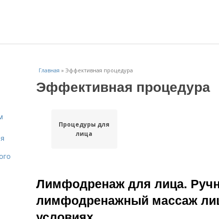
Главная
»
Эффективная процедура
Эффективная процедура
м
Процедуры для
лица
ля
ого
Лимфодренаж для лица. Руч
лимфодренажный массаж ли
условиях