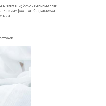
давление в глубоко расположенных
щение и лимфоотток. Создаваемая
нениям:
ествами;