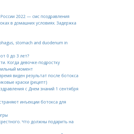
в России 2022 — смс поздравления
роках в домашних условиях. Задержка
ophagus, stomach and duodenum in
от 0 до 3 лет?
ти. Когда девочке-подростку
вильный момент
 время виден результат после ботокса
иковые краски (рецепт)
оздравления с Днем знаний 1 сентября
устраняют инъекции ботокса для
игры
крестного. Что должны подарить на