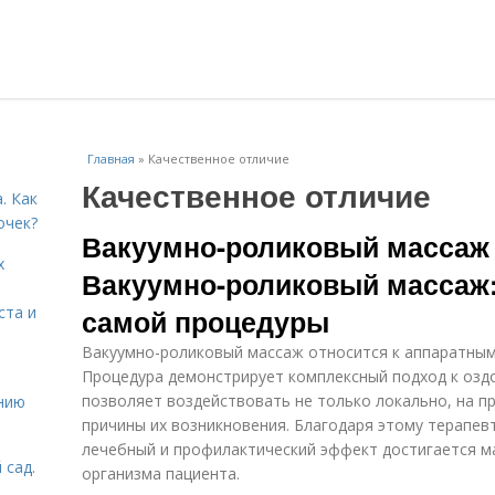
Главная
»
Качественное отличие
Качественное отличие
. Как
очек?
Вакуумно-роликовый массаж 
х
Вакуумно-роликовый массаж
ста и
самой процедуры
Вакуумно-роликовый массаж относится к аппаратным
Процедура демонстрирует комплексный подход к озд
позволяет воздействовать не только локально, на пр
нию
причины их возникновения. Благодаря этому терапев
лечебный и профилактический эффект достигается м
 сад.
организма пациента.