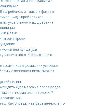
да можно присаживать малыша?
 заучиванию
 Ваш ребенок: от цифр к фактам
тиков. Виды пробиотиков
я по укреплению мышц ребенка
 эпиляции
ейки матки
ипы рака крови
суждение
 мочки или хряща уха
 условиях посл. Как разгладить
массаж лица в домашних условиях
облемы с позвоночником сможет
удский пилинг
роходить курс массажа после родов
токсина: норма или патология?
ы появления
виях. Как определить беременность по