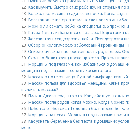
21.
Нужно ли ребенка присаживать в 6 месяцев. Ког
22.
Как выучить быстро стих ребенку. Инструкция по
23.
Во сколько месяцев садятся девочки. Когда сядет
24.
Восстановление организма после приёма антибио
25.
Можно ли сажать ребёнка специально. Упражнени
26.
Как за 1 день избавиться от загара. Подготовка к
27.
Железистая псевдоэрозия шейки. Псевдоэрозия ш
28.
Обзор онкологических заболеваний крови-виды. Т
29.
Онкологическая настороженность родителей.. Об
30.
Сколько болит хрящ после прокола. Прокалывание
31.
Морщины под глазами, как избавиться в домашних
морщины под глазами – советы косметолога
32.
Массаж от отеков лица. Ручной лимфодренажный 
33.
Массаж польза для здоровья женщины. Какие пр
вылечить массаж?
34.
Пилинг Джесснера, что это. Как действует голлив
35.
Массаж после родов когда можно. Когда можно п
36.
Побочка от ботокса. Головная боль после ботуло
37.
Морщины на веках. Морщины под глазами: причин
38.
Как узнать беременна без теста в домашних усло
моче