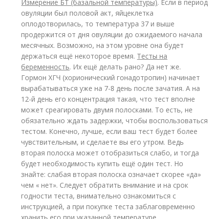
Измерение БТ (базальной температуры)
. Если в период
овуляции был половой акт, яйцеклетка
оплодотворилась, то температура 37 и выше
продержится от дня овуляции до ожидаемого начала
месячных. Возможно, на этом уровне она будет
держаться ещё некоторое время.
Тесты на
беременность
. Их ещё делать рано? Да нет же.
Гормон ХГЧ (хорионический гонадотропин) начинает
вырабатываться уже на 7-8 день после зачатия. А на
12-й день его концентрация такая, что тест вполне
может среагировать двумя полосками. То есть, не
обязательно ждать задержки, чтобы воспользоваться
тестом. Конечно, лучше, если ваш тест будет более
чувствительным, и сделаете вы его утром. Ведь
вторая полоска может отобразиться слабо, и тогда
будет необходимость купить ещё один тест. Но
знайте: слабая вторая полоска означает скорее «да»
чем « нет». Следует обратить внимание и на срок
годности теста, внимательно ознакомиться с
инструкцией, а при покупке теста заблаговременно
хранить его при указанной температуре.