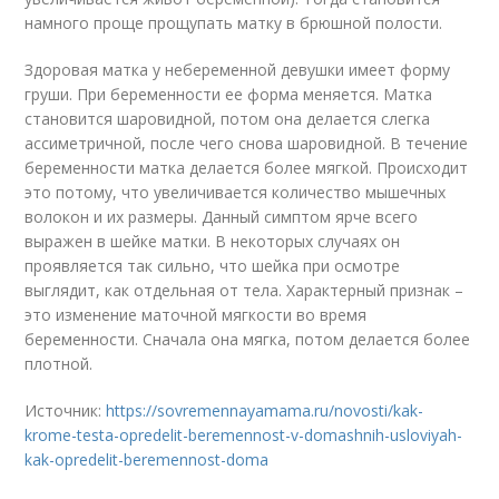
намного проще прощупать матку в брюшной полости.
Здоровая матка у небеременной девушки имеет форму
груши. При беременности ее форма меняется. Матка
становится шаровидной, потом она делается слегка
ассиметричной, после чего снова шаровидной. В течение
беременности матка делается более мягкой. Происходит
это потому, что увеличивается количество мышечных
волокон и их размеры. Данный симптом ярче всего
выражен в шейке матки. В некоторых случаях он
проявляется так сильно, что шейка при осмотре
выглядит, как отдельная от тела. Характерный признак –
это изменение маточной мягкости во время
беременности. Сначала она мягка, потом делается более
плотной.
Источник:
https://sovremennayamama.ru/novosti/kak-
krome-testa-opredelit-beremennost-v-domashnih-usloviyah-
kak-opredelit-beremennost-doma