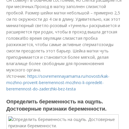
Он сомкнут в обычном состоянии, но слегка расширяется
при месячных.Проход в матку заполнен слизистой
пробкой. Размер шейки матки небольшой – примерно 2,5
см по окружности до 4 см в длину. Удивительно, как этот
миниатюрный светло-розовый «туннель» раскрывается и
расширяется при родах, чтобы в проход вышла детская
головка!Во время овуляции слизистая пробка
разжижается, чтобы самые активные сперматозоиды
смогли преодолеть этот барьер. Шейка матки чуть
приподнимается и становится более мягкой, делая
влагалище более свободным для проникновения
мужского органа.
Источник:
https://sovremennayamama.ru/novosti/kak-
mozhno-proverit-beremennost-mozhno-li-opredelit-
beremennost-do-zaderzhki-bez-testa
Определить беременность на ощупь.
Достоверные признаки беременности.