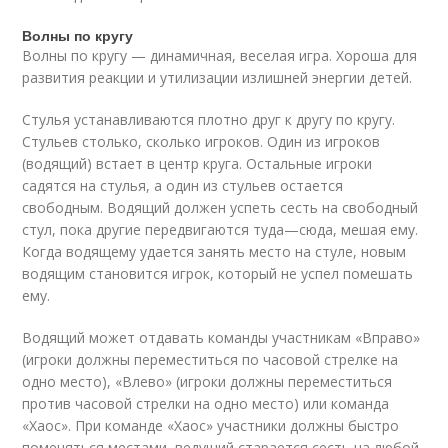
Волны по кругу
Волны по кругу — динамичная, веселая игра. Хороша для
развития реакции и утилизации излишней энергии детей.
Стулья устанавливаются плотно друг к другу по кругу.
Стульев столько, сколько игроков. Один из игроков
(водящий) встает в центр круга. Остальные игроки
садятся на стулья, а один из стульев остается
свободным. Водящий должен успеть сесть на свободный
стул, пока другие передвигаются туда—сюда, мешая ему.
Когда водящему удается занять место на стуле, новым
водящим становится игрок, который не успел помешать
ему.
Водящий может отдавать команды участникам «Вправо»
(игроки должны переместиться по часовой стрелке на
одно место), «Влево» (игроки должны переместиться
против часовой стрелки на одно место) или команда
«Хаос». При команде «Хаос» участники должны быстро
поменяться местами, ведущий стара­ется сесть на любой