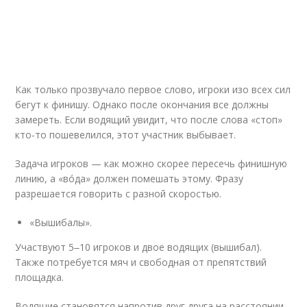
Как только прозвучало первое слово, игроки изо всех сил
бегут к финишу. Однако после окончания все должны
замереть. Если водящий увидит, что после слова «стоп»
кто-то пошевелился, этот участник выбывает.
Задача игроков — как можно скорее пересечь финишную
линию, а «вóда» должен помешать этому. Фразу
разрешается говорить с разной скоростью.
«Вышибалы».
Участвуют 5‒10 игроков и двое водящих (вышибал).
Также потребуется мяч и свободная от препятствий
площадка.
Водящие становятся напротив друг друга на расстоянии