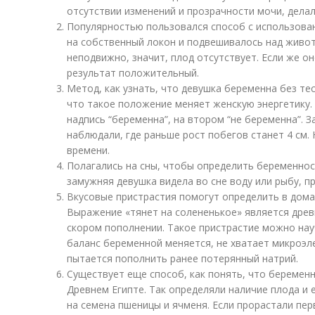
отсутствии изменений и прозрачности мочи, делал
Популярностью пользовался способ с использова
на собственный локон и подвешивалось над живо
неподвижно, значит, плод отсутствует. Если же он
результат положительный.
Метод, как узнать, что девушка беременна без тес
что такое положение меняет женскую энергетику.
надпись “беременна”, на втором “не беременна”. З
наблюдали, где раньше рост побегов станет 4 см.
времени.
Полагались на сны, чтобы определить беременнос
замужняя девушка видела во сне воду или рыбу, п
Вкусовые пристрастия помогут определить в дома
Выражение «тянет на солененькое» является дре
скором пополнении. Такое пристрастие можно на
баланс беременной меняется, не хватает микроэ
пытается пополнить ранее потерянный натрий.
Существует еще способ, как понять, что беременн
Древнем Египте. Так определяли наличие плода и 
на семена пшеницы и ячменя. Если прорастали пер