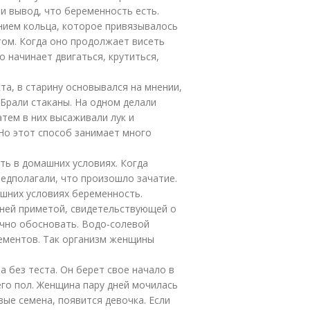
и вывод, что беременность есть.
нием кольца, которое привязывалось
том. Когда оно продолжает висеть
о начинает двигаться, крутиться,
та, в старину основывался на мнении,
 Брали стаканы. На одном делали
атем в них высаживали лук и
 Но этот способ занимает много
ть в домашних условиях. Когда
редполагали, что произошло зачатие.
шних условиях беременность.
вней приметой, свидетельствующей о
учно обосновать. Водо-солевой
лементов. Так организм женщины
а без теста. Он берет свое начало в
его пол. Женщина пару дней мочилась
вые семена, появится девочка. Если