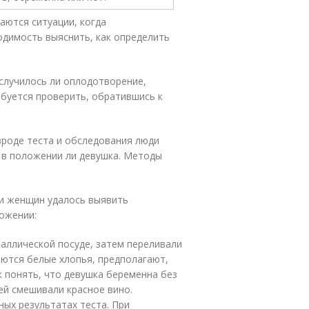
аются ситуации, когда
одимость выяснить, как определить
случилось ли оплодотворение,
буется проверить, обратившись к
роде теста и обследования люди
 в положении ли девушка. Методы
и женщин удалось выявить
ожении:
таллической посуде, затем переливали
ляются белые хлопья, предполагают,
к понять, что девушка беременна без
ней смешивали красное вино.
ых результатах теста. При