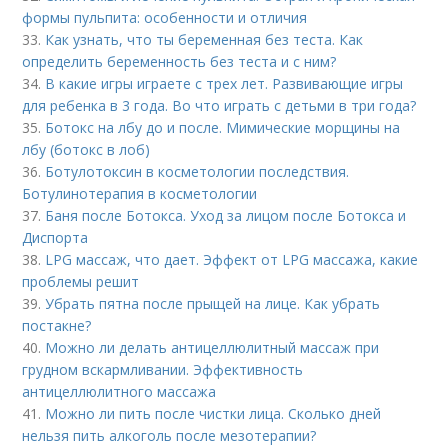
формы пульпита: особенности и отличия
33.
Как узнать, что ты беременная без теста. Как
определить беременность без теста и с ним?
34.
В какие игры играете с трех лет. Развивающие игры
для ребенка в 3 года. Во что играть с детьми в три года?
35.
Ботокс на лбу до и после. Мимические морщины на
лбу (ботокс в лоб)
36.
Ботулотоксин в косметологии последствия.
Ботулинотерапия в косметологии
37.
Баня после Ботокса. Уход за лицом после Ботокса и
Диспорта
38.
LPG массаж, что дает. Эффект от LPG массажа, какие
проблемы решит
39.
Убрать пятна после прыщей на лице. Как убрать
постакне?
40.
Можно ли делать антицеллюлитный массаж при
грудном вскармливании. Эффективность
антицеллюлитного массажа
41.
Можно ли пить после чистки лица. Сколько дней
нельзя пить алкоголь после мезотерапии?