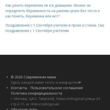
Как узнать беременна ли я в домашних. Можно ли
определить беременность на раннем сроке без теста и
как понять, беременна или нет?
Поздравления с 1 Сентября учителю в прозе и стихах. Смс
поздравления с 1 Сентября учителям
© 2026 Современная мама
Здесь каждой маме тепло и комфортно❤
Контакты
Пользовательское соглашение
Политика конфидециальности
г. Москва, ЦАО, Тверской, Новослободская улица 24
стр.2-11, м. Новослободская
Обратная связь