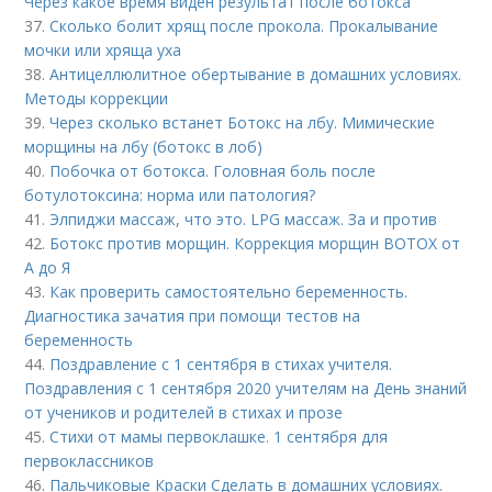
Через какое время виден результат после ботокса
37.
Сколько болит хрящ после прокола. Прокалывание
мочки или хряща уха
38.
Антицеллюлитное обертывание в домашних условиях.
Методы коррекции
39.
Через сколько встанет Ботокс на лбу. Мимические
морщины на лбу (ботокс в лоб)
40.
Побочка от ботокса. Головная боль после
ботулотоксина: норма или патология?
41.
Элпиджи массаж, что это. LPG массаж. За и против
42.
Ботокс против морщин. Коррекция морщин BOTOX от
А до Я
43.
Как проверить самостоятельно беременность.
Диагностика зачатия при помощи тестов на
беременность
44.
Поздравление с 1 сентября в стихах учителя.
Поздравления с 1 сентября 2020 учителям на День знаний
от учеников и родителей в стихах и прозе
45.
Стихи от мамы первоклашке. 1 сентября для
первоклассников
46.
Пальчиковые Краски Сделать в домашних условиях.