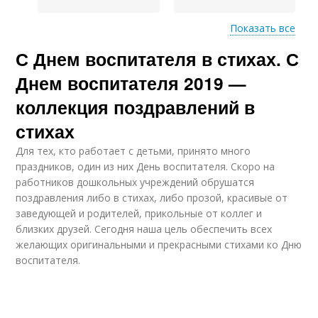
Показать все
С Днем воспитателя в стихах. С
Поздравление с днем
Красивое
рождения
поздравление
Днем воспитателя 2019 —
коллекция поздравлений в
стихах
Стихи с днем
Пожелания с днем
рождения
рождения
Для тех, кто работает с детьми, принято много
праздников, один из них День воспитателя. Скоро на
работников дошкольных учреждений обрушатся
поздравления либо в стихах, либо прозой, красивые от
Поздравления с днем
заведующей и родителей, прикольные от коллег и
Дети с днем учителя
учителя
близких друзей. Сегодня наша цель обеспечить всех
желающих оригинальными и прекрасными стихами ко Дню
воспитателя.
Трогательные
Стихи для
поздравления
поздравлений