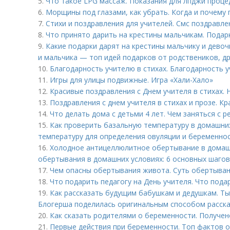
5.
Что такое LPG массаж. Показания для лпджи проце
6.
Морщины под глазами, как убрать. Когда и почему
7.
Стихи и поздравления для учителей. Смс поздравлен
8.
Что принято дарить на крестины мальчикам. Подар
9.
Какие подарки дарят на крестины мальчику и девоч
и мальчика — топ идей подарков от родствеников, др
10.
Благодарность учителю в стихах. Благодарность у
11.
Игры для улицы подвижные. Игра «Хали-Хало»
12.
Красивые поздравления с Днем учителя в стихах.
13.
Поздравления с днем учителя в стихах и прозе. К
14.
Что делать дома с детьми 4 лет. Чем заняться с р
15.
Как проверить базальную температуру в домашних
температуру для определения овуляции и беременно
16.
Холодное антицеллюлитное обертывание в домашн
обертывания в домашних условиях: 6 основных шагов
17.
Чем опасны обертывания живота. Суть обертыван
18.
Что подарить педагогу на День учителя. Что пода
19.
Как рассказать будущим бабушкам и дедушкам. Ты
Блогерша поделилась оригинальным способом расск
20.
Как сказать родителями о беременности. Получен
21.
Первые действия при беременности. Топ фактов 