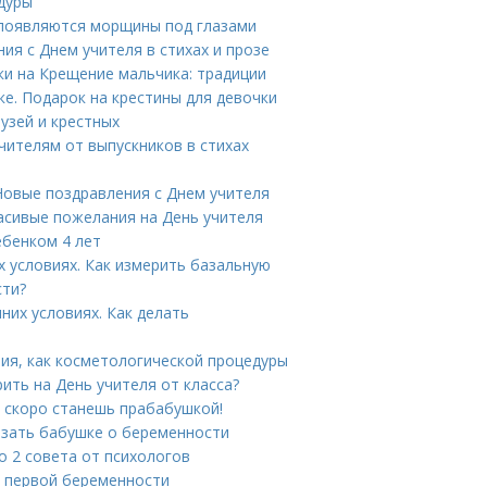
дуры
 появляются морщины под глазами
ия с Днем учителя в стихах и прозе
ки на Крещение мальчика: традиции
ке. Подарок на крестины для девочки
узей и крестных
чителям от выпускников в стихах
 Новые поздравления с Днем учителя
расивые пожелания на День учителя
ебенком 4 лет
 условиях. Как измерить базальную
сти?
их условиях. Как делать
ия, как косметологической процедуры
рить на День учителя от класса?
 скоро станешь прабабушкой!
азать бабушке о беременности
о 2 совета от психологов
о первой беременности