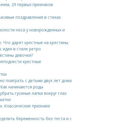
чнем, 29 первых признаков
расивые поздравления в стихах
 полости носа у новорожденных и
. Что дарят крестные на крестины
: идеи в стиле ретро
рестины девочки?
преподнести крестные
атки
жно поиграть с детьми двух лет дома
. Как начинаются роды
 убрать гусиные лапки вокруг глаз
матки
х. Классические признаки
ределить беременность без теста и с