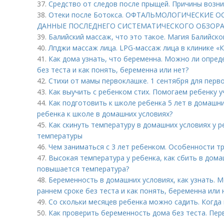
37.
Средство от следов после прыщей. Причины возн
38.
Отеки после Ботокса. ОФТАЛЬМОЛОГИЧЕСКИЕ 
ДАННЫЕ ПОСЛЕДНЕГО СИСТЕМАТИЧЕСКОГО ОБЗОР
39.
Балийский массаж, что это такое. Магия Балийск
40.
Лпджи массаж лица. LPG-массаж лица в клинике «
41.
Как дома узнать, что беременна. Можно ли опред
без теста и как понять, беременна или нет?
42.
Стихи от мамы первоклашке. 1 сентября для перв
43.
Как выучить с ребенком стих. Помогаем ребенку у
44.
Как подготовить к школе ребенка 5 лет в домашни
ребенка к школе в домашних условиях?
45.
Как скинуть температуру в домашних условиях у 
температуры
46.
Чем заниматься с 3 лет ребенком. Особенности т
47.
Высокая температура у ребенка, как сбить в дома
повышается температура?
48.
Беременность в домашних условиях, как узнать. 
раннем сроке без теста и как понять, беременна или 
49.
Со скольки месяцев ребенка можно садить. Когда
50.
Как проверить беременность дома без теста. Пер