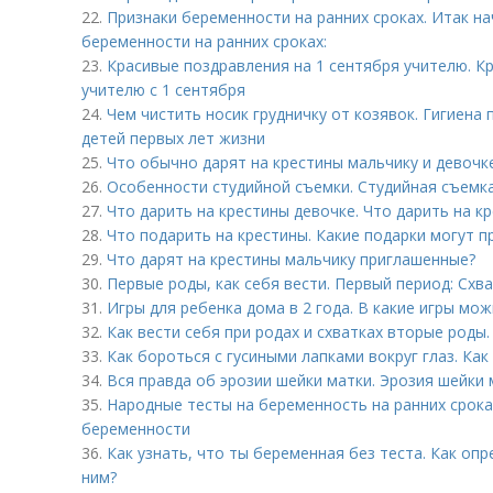
22.
Признаки беременности на ранних сроках. Итак на
беременности на ранних сроках:
23.
Красивые поздравления на 1 сентября учителю. К
учителю с 1 сентября
24.
Чем чистить носик грудничку от козявок. Гигиена
детей первых лет жизни
25.
Что обычно дарят на крестины мальчику и девочке
26.
Особенности студийной съемки. Студийная съемка
27.
Что дарить на крестины девочке. Что дарить на к
28.
Что подарить на крестины. Какие подарки могут 
29.
Что дарят на крестины мальчику приглашенные?
30.
Первые роды, как себя вести. Первый период: Схв
31.
Игры для ребенка дома в 2 года. В какие игры мо
32.
Как вести себя при родах и схватках вторые роды
33.
Как бороться с гусиными лапками вокруг глаз. Как
34.
Вся правда об эрозии шейки матки. Эрозия шейки 
35.
Народные тесты на беременность на ранних срока
беременности
36.
Как узнать, что ты беременная без теста. Как оп
ним?