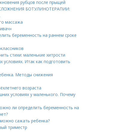
икновения рубцов после прыщей
ОСЛОЖНЕНИЯ БОТУЛИНОТЕРАПИИ:
А
ого массажа
Кивач»
елить беременность на раннем сроке
оклассников
чить стихи: маленькие хитрости
х условиях. Итак как подготовить
ребенка. Методы снижения
рёхлетнего возраста
шних условиях у маленького. Почему
Можно ли определить беременность на
нет?
 можно сажать ребенка?
вый триместр