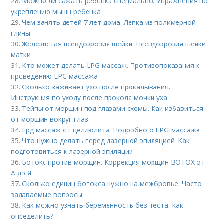
28.
Можно ли сажать ребёнка специально. Упражнения по
укреплению мышц ребенка
29.
Чем занять детей 7 лет дома. Лепка из полимерной
глины
30.
Железистая псевдоэрозия шейки. Псевдоэрозия шейки
матки
31.
Кто может делать LPG массаж. Противопоказания к
проведению LPG массажа
32.
Сколько заживает ухо после прокалывания.
Инструкция по уходу после прокола мочки уха
33.
Тейпы от морщин под глазами схемы. Как избавиться
от морщин вокруг глаз
34.
Lpg массаж от целлюлита. Подробно о LPG-массаже
35.
Что нужно делать перед лазерной эпиляцией. Как
подготовиться к лазерной эпиляции
36.
Ботокс против морщин. Коррекция морщин BOTOX от
А до Я
37.
Сколько единиц ботокса нужно на межбровье. Часто
задаваемые вопросы
38.
Как можно узнать беременность без теста. Как
определить?