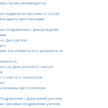
ких случаях рекомендуется
ых подарков на крестины от гостей
жна дарить крестная мама:
ные поздравления с днем рождения
вами
 ко Дню учителя
цесс
иях. Как избавиться от целлюлита на
ременность
рить на День учителя от класса?
ов
о 2 совета от психологов
вка
 показаны при статических
 Поздравления с Днем знаний учителю
ие. Красивые поздравления учителю