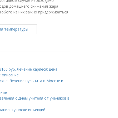
 противном случае необходимо
тодов домашнего снижения жара
любого из них важно придерживаться
100 руб. Лечение кариеса: цена
е описание
скве. Лечение пульпита в Москве и
ание
авления с Днем учителя от учеников в
пациенту после инъекций