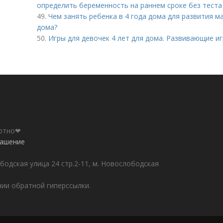
определить беременность на раннем сроке без теста 
49.
Чем занять ребенка в 4 года дома для развития ма
дома?
50.
Игры для девочек 4 лет для дома. Развивающие иг
ортно❤
лашение
бодская улица 24 стр.2-11, м. Новослободская
ии обратной гиперссылки.