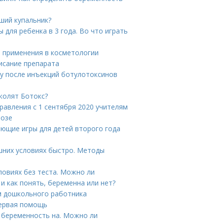
ший купальник?
ы для ребенка в 3 года. Во что играть
ы применения в косметологии
писание препарата
ту после инъекций ботулотоксинов
 колят Ботокс?
дравления с 1 сентября 2020 учителям
розе
ающие игры для детей второго года
шних условиях быстро. Методы
ловиях без теста. Можно ли
и как понять, беременна или нет?
ем дошкольного работника
Первая помощь
 беременность на. Можно ли