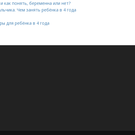
и как понять, беременна или нет?
льчика. Чем занять ребёнка в 4 года
ры для ребёнка в 4 года