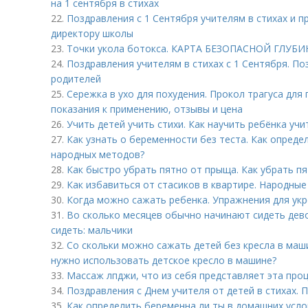
на 1 сентября в стихах
22.
Поздравления с 1 Сентября учителям в стихах и п
директору школы
23.
Точки укола ботокса. КАРТА БЕЗОПАСНОЙ ГЛУ
24.
Поздравления учителям в стихах с 1 Сентября. По
родителей
25.
Сережка в ухо для похудения. Прокол трагуса для
показания к применению, отзывы и цена
26.
Учить детей учить стихи. Как научить ребёнка учи
27.
Как узнать о беременности без теста. Как опред
народных методов?
28.
Как быстро убрать пятно от прыща. Как убрать п
29.
Как избавиться от стасиков в квартире. Народны
30.
Когда можно сажать ребенка. Упражнения для ук
31.
Во сколько месяцев обычно начинают сидеть дево
сидеть: мальчики
32.
Со скольки можно сажать детей без кресла в маши
нужно использовать детское кресло в машине?
33.
Массаж лпджи, что из себя представляет эта про
34.
Поздравления с Днем учителя от детей в стихах. 
35.
Как определить беременна ли ты в домашних усло