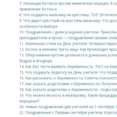
7.
Инъекции ботокса против мимических морщин. В ка
применение ботокса
8.
Что подарить мальчику на крестины. ТОП 20 полезн
9.
Что дарит крестный на крестины мальчику. Что дол
особенности выбора
10.
Поздравления с днем рождения учителю. Приколь
преподавателю в прозе — поздравления своими сло
11.
Маленькие стихи на День учителя. Четверостишье
12.
Ботокс в нижнюю треть лица. Как происходит про
13.
Обертывания против целлюлита в домашних услов
бедрах и ягодицах
14.
Как без теста выявить беременность. Тест на бе
15.
Что подарить педагогу на День учителя. Что пода
16.
Как рассказать о беременности. Советы психолог
17.
Как сказать родителями о беременности. Получен
18.
Как сказать родителям о беременности - подгото
19.
Что можно вколоть в межбровку. Какие процедуры
морщинах?
20.
Новые поздравления для учителей на 1 сентября.
21.
Поздравления с Первым сентября учителю Коротк