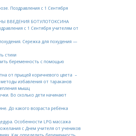
розе. Поздравления с 1 Сентября
БИНЫ ВВЕДЕНИЯ БОТУЛОТОКСИНА
здравления с 1 Сентября учителям от
 похудения. Сережка для похудения —
ть стихи
елить беременность с помощью
ятна от прыщей коричневого цвета –
е методы избавления от тараканов
репления мышц
чки. Во сколько дети начинают
не. До какого возраста ребёнка
цедура. Особенности LPG массажа
Пожелания с Днем учителя от учеников
виях. Как определить беременность