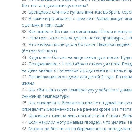
без теста в домашних условиях?
36.
Брендовые слитные купальники. Как выбрать хоро
37.
В какие игры играете с трех лет. Развивающие игр
с детьми в три года?
38.
Как вывести ботокс из организма. Плюсы и минус
39.
Релатокс, что нельзя делать после процедуры. О
40.
Что нельзя после укола ботокса. Памятка пациен
(ботокс/диспорт)
41.
Куда колят ботокс на лице схема до и после. Куда
42.
Поздравление с 1 сентября в стихах учителя. Поз
на День знаний от учеников и родителей в стихах и п
43.
Развивающие игры дома для детей 2 года. Развив
жизни
44.
Как сбить высокую температуру у ребенка в дома
снижения температуры
45.
Как определить беременна или нет в домашних ус
определить беременность на раннем сроке без теста 
46.
Красивые стихи на день воспитателя. Стихи с Дн
47.
Если наколол ногу ржавым гвоздем, что делать. 
48.
Можно ли без теста на беременность определить