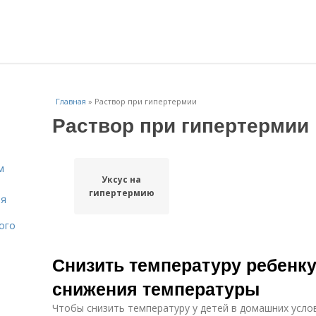
Главная
»
Раствор при гипертермии
Раствор при гипертермии
м
Уксус на
гипертермию
ля
ого
Снизить температуру ребенк
снижения температуры
Чтобы снизить температуру у детей в домашних усл