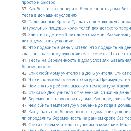
просто и быстро!
37.
Как без теста проверить беременность дома без 
теста в домашних условиях
38.
Пальчиковые Краски Сделать в домашних условиях
натуральных пищевых красителей для детского твор
39.
Занятия с детьми 3 лет дома с мамой. Развивающи
лет в домашних условиях
40.
Что подарить в день учителя. Что подарить на де
классов, классному руководителю: советы. Что не ст
41.
Тесты на беременность в дом условиях. Базальная
беременности
42.
Стих любимому учителю на День учителя. Стихи к
43.
Что использовать вместо бигудей. Преимущества
44.
Чем снять у ребенка высокую температуру. Какую
45.
Стихи ко Дню учителя от учеников. Стихи на День 
46.
Беременность проверить дома. Как определить б
47.
Чем сбить температуру у ребенка до года в дома
48.
Как узнать про беременность в домашних условия
ли определить беременность на раннем сроке без тес
49.
Стихи с Днем учителя от учеников короткие. Мале
50.
Чем сбить температуру быстро ребенку. Методы 