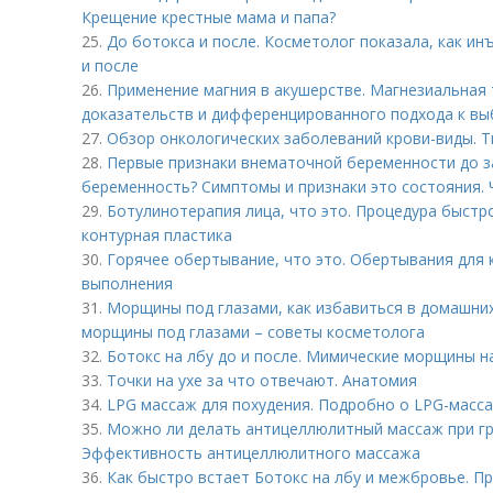
Крещение крестные мама и папа?
25.
До ботокса и после. Косметолог показала, как ин
и после
26.
Применение магния в акушерстве. Магнезиальная 
доказательств и дифференцированного подхода к выб
27.
Обзор онкологических заболеваний крови-виды. Т
28.
Первые признаки внематочной беременности до з
беременность? Симптомы и признаки это состояния. 
29.
Ботулинотерапия лица, что это. Процедура быстр
контурная пластика
30.
Горячее обертывание, что это. Обертывания для 
выполнения
31.
Морщины под глазами, как избавиться в домашних
морщины под глазами – советы косметолога
32.
Ботокс на лбу до и после. Мимические морщины на
33.
Точки на ухе за что отвечают. Анатомия
34.
LPG массаж для похудения. Подробно о LPG-масс
35.
Можно ли делать антицеллюлитный массаж при гр
Эффективность антицеллюлитного массажа
36.
Как быстро встает Ботокс на лбу и межбровье. П