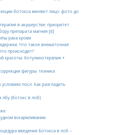
ъекции ботокса меняют лицо: фото до
терапия в акушерстве: приоритет
ору препарата магния [d]
ипы рака крови
адержки. Что такое внематочная
Что происходит?
ой красоты: ботулинотерапия +
коррекции фигуры: техника
 условиях посл. Как разгладить
 лбу (ботокс в лоб)
аже
удном вскармливании.
роцедура введения Ботокса в лоб –