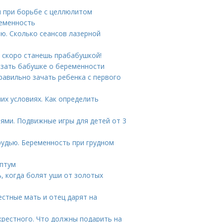
и при борьбе с целлюлитом
ременность
ю. Сколько сеансов лазерной
 скоро станешь прабабушкой!
азать бабушке о беременности
равильно зачать ребенка с первого
их условиях. Как определить
лями. Подвижные игры для детей от 3
удью. Беременность при грудном
ептум
ь, когда болят уши от золотых
естные мать и отец дарят на
крестного. Что должны подарить на