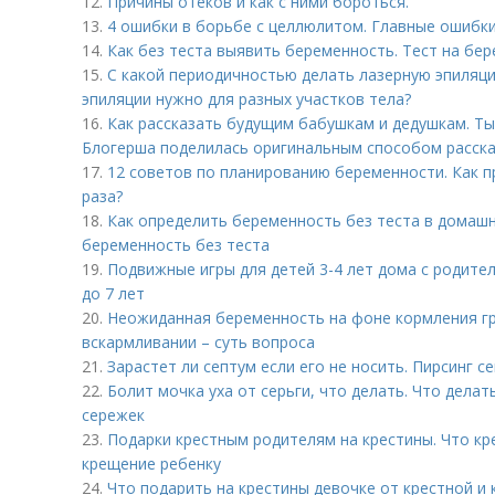
12.
Причины отеков и как с ними бороться.
13.
4 ошибки в борьбе с целлюлитом. Главные ошибк
14.
Как без теста выявить беременность. Тест на бе
15.
С какой периодичностью делать лазерную эпиляци
эпиляции нужно для разных участков тела?
16.
Как рассказать будущим бабушкам и дедушкам. Ты
Блогерша поделилась оригинальным способом расск
17.
12 советов по планированию беременности. Как п
раза?
18.
Как определить беременность без теста в домашн
беременность без теста
19.
Подвижные игры для детей 3-4 лет дома с родите
до 7 лет
20.
Неожиданная беременность на фоне кормления гр
вскармливании – суть вопроса
21.
Зарастет ли септум если его не носить. Пирсинг с
22.
Болит мочка уха от серьги, что делать. Что делат
сережек
23.
Подарки крестным родителям на крестины. Что кр
крещение ребенку
24.
Что подарить на крестины девочке от крестной и 