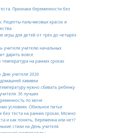
теста. Признаки беременности без
. Рецепты пальчиковых красок и
чества
е игры для детей от трёх до четырёх
нь учителя учителю начальных
оит дарить вовсе
 температура на ранних сроках
о Дню учителя 2020
 домашней завивки
 температуру нужно сбивать ребенку
учителя: 30 лучших
еременность по моче
шних условиях. Обильное питье
х без теста на ранних сроках. Можно
та и как понять, беременна или нет?
нькие стихи на День учителя
снижения температуры