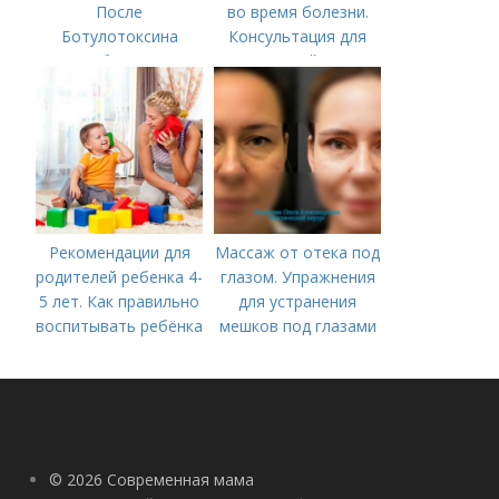
После
во время болезни.
Ботулотоксина
Консультация для
необходимо
родителей «Чем
занять ребенка в дни
болезни или
карантина?»
Рекомендации для
Массаж от отека под
родителей ребенка 4-
глазом. Упражнения
5 лет. Как правильно
для устранения
воспитывать ребёнка
мешков под глазами
в 4-5 лет?
© 2026 Современная мама