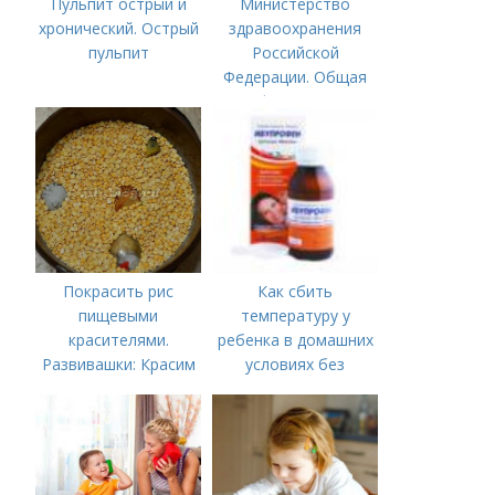
Пульпит острый и
Министерство
хронический. Острый
здравоохранения
пульпит
Российской
Федерации. Общая
информация о
Министерстве
здравоохранения
Российской
Федерации
Покрасить рис
Как сбить
пищевыми
температуру у
красителями.
ребенка в домашних
Развивашки: Красим
условиях без
рис и макароны, для
лекарств в год. В чем
сенсорных
причины высокой
коробочек.
температуры у
ребенка?