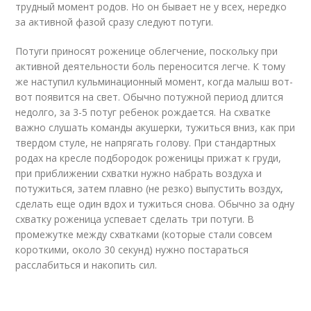
трудный момент родов. Но он бывает не у всех, нередко
за активной фазой сразу следуют потуги.
Потуги приносят роженице облегчение, поскольку при
активной деятельности боль переносится легче. К тому
же наступил кульминационный момент, когда малыш вот-
вот появится на свет. Обычно потужной период длится
недолго, за 3-5 потуг ребенок рождается. На схватке
важно слушать команды акушерки, тужиться вниз, как при
твердом стуле, не напрягать голову. При стандартных
родах на кресле подбородок роженицы прижат к груди,
при приближении схватки нужно набрать воздуха и
потужиться, затем плавно (не резко) выпустить воздух,
сделать еще один вдох и тужиться снова. Обычно за одну
схватку роженица успевает сделать три потуги. В
промежутке между схватками (которые стали совсем
короткими, около 30 секунд) нужно постараться
расслабиться и накопить сил.