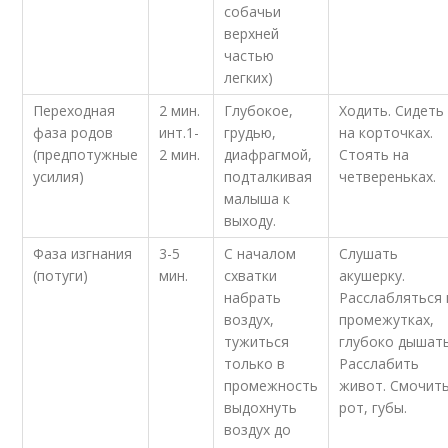
собачьи
верхней
частью
легких)
Переходная
2 мин.
Глубокое,
Ходить. Сидеть
фаза родов
инт.1-
грудью,
на корточках.
(предпотужные
2 мин.
диафрагмой,
Стоять на
усилия)
подталкивая
четвереньках.
малыша к
выходу.
Фаза изгнания
3-5
С началом
Слушать
(потуги)
мин.
схватки
акушерку.
набрать
Расслабляться 
воздух,
промежутках,
тужиться
глубоко дышать
только в
Расслабить
промежность
живот. Смочит
выдохнуть
рот, губы.
воздух до