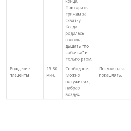
конца.
Повторить
трижды за
схватку.
Когда
родилась
головка,
дышать "по
собачьи" и
только ртом.
Рождение
15-30
Свободное.
Потужиться,
плаценты
мин.
Можно
покашлять.
потужиться,
набрав
воздух.