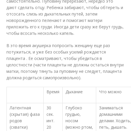
самостоятельно. Пуповину перерезают, нередко это
дают сделать отцу. Ребенка забирают, чтобы обтереть и
отсосать слизь из дыхательных путей, затем
новорожденного пеленают и помогают матери
приложить его к груди. Иногда дети сразу же берут грудь,
чтобы всосать несколько капель.
В это время акушерка попросить женщину еще раз
потужиться, и уже без особых усилий рождается
плацента . Ее осматривают, чтобы убедиться в
целостности (части плаценты не должны остаться внутри
матки, поэтому тянуть за пуповину не следует, плацента
должна родиться самопроизвольно).
Время
Дыхание
Что можно
Латентная
30
Глубоко
Заниматься
(скрытая) фаза
сек.
грудью,
домашними
родов
инт.
носом
делами. Ходить
(схватки)
20
(можно ртом,
петь, дышать.