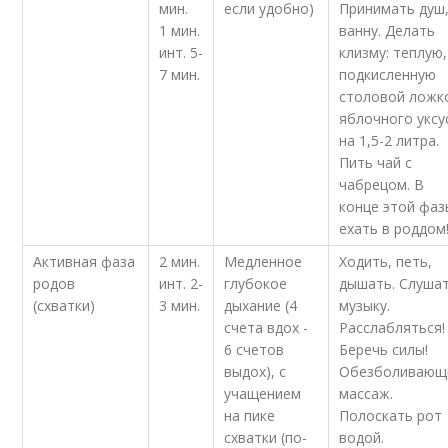
мин.
если удобно)
Принимать душ
1 мин.
ванну. Делать
инт. 5-
клизму: теплую,
7 мин.
подкисленную
столовой ложк
яблочного уксу
на 1,5-2 литра.
Пить чай с
чабрецом. В
конце этой фаз
ехать в роддом
Активная фаза
2 мин.
Медленное
Ходить, петь,
родов
инт. 2-
глубокое
дышать. Слуша
(схватки)
3 мин.
дыхание (4
музыку.
счета вдох -
Расслабляться!
6 счетов
Беречь силы!
выдох), с
Обезболивающ
учащением
массаж.
на пике
Полоскать рот
схватки (по-
водой.