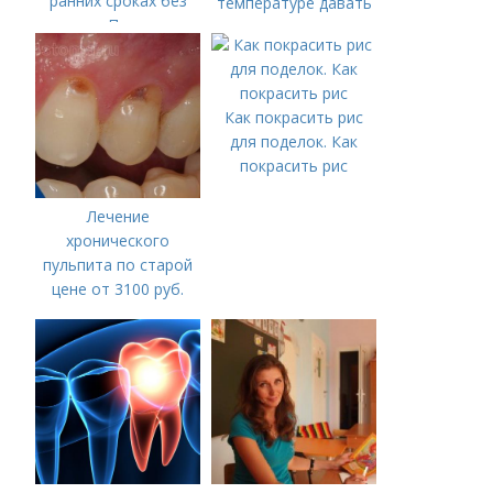
ранних сроках без
температуре давать
теста. Признаки
жаропонижающее
беременности до
ребенку?
задержки
Как покрасить рис
для поделок. Как
покрасить рис
Лечение
хронического
пульпита по старой
цене от 3100 руб.
Лечение кариеса:
цена