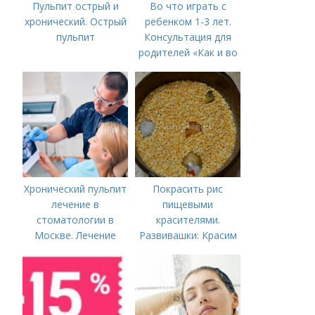
Пульпит острый и
Во что играть с
хронический. Острый
ребенком 1-3 лет.
пульпит
Консультация для
родителей «Как и во
что играть с
ребенком от 1,5 до 3
лет»
Хронический пульпит
Покрасить рис
лечение в
пищевыми
стоматологии в
красителями.
Москве. Лечение
Развивашки: Красим
пульпита в Москве и
рис и макароны, для
Московской области
сенсорных
коробочек.