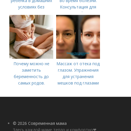
ребенка в домашних
во время болезни.
условиях без
Консультация для
лекарств в год. В чем
родителей «Чем
причины высокой
занять ребенка в дни
температуры у
болезни или
ребенка?
карантина?»
Почему можно не
Массаж от отека под
заметить
глазом. Упражнения
беременность до
для устранения
самых родов.
мешков под глазами
Скрытая
беременность: что
это такое, симптомы
© 2026 Современная мама
Здесь каждой маме тепло и комфортно❤