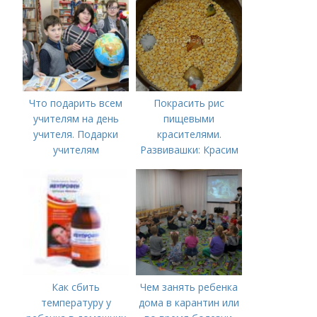
Что подарить всем
Покрасить рис
учителям на день
пищевыми
учителя. Подарки
красителями.
учителям
Развивашки: Красим
предметникам на
рис и макароны, для
день учителя
сенсорных
коробочек.
Как сбить
Чем занять ребенка
температуру у
дома в карантин или