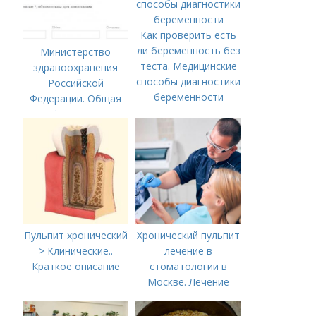
Как проверить есть
ли беременность без
Министерство
теста. Медицинские
здравоохранения
способы диагностики
Российской
беременности
Федерации. Общая
информация о
Министерстве
здравоохранения
Российской
Федерации
Пульпит хронический
Хронический пульпит
> Клинические..
лечение в
Краткое описание
стоматологии в
Москве. Лечение
пульпита в Москве и
Московской области