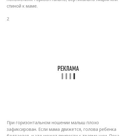
спиной к маме.
2
При горизонтальном ношении малыш плохо
зафиксирован. Если мама движется, голова ребенка
болтается, и это может привести к травме шеи. Пока