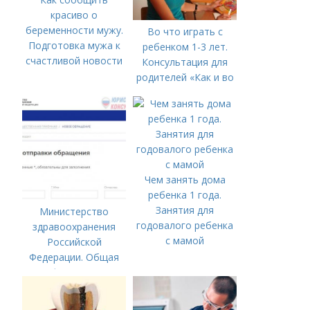
красиво о
беременности мужу.
Во что играть с
Подготовка мужа к
ребенком 1-3 лет.
счастливой новости
Консультация для
родителей «Как и во
что играть с
ребенком от 1,5 до 3
лет»
Чем занять дома
ребенка 1 года.
Занятия для
Министерство
годовалого ребенка
здравоохранения
с мамой
Российской
Федерации. Общая
информация о
Министерстве
здравоохранения