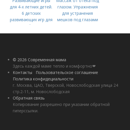
Развивающие игры
Массаж от отека под
для 4-х летних детей.
глазом. Упражнения
6 детских
для устранения
развивающих игр для
мешков под глазами
детей 4 лет
© 2026 Современная мама
Здесь каждой маме тепло и комфортно❤
Контакты
Пользовательское соглашение
Политика конфидециальности
г. Москва, ЦАО, Тверской, Новослободская улица 24
стр.2-11, м. Новослободская
Обратная связь
Копирование разрешено при указании обратной
гиперссылки.