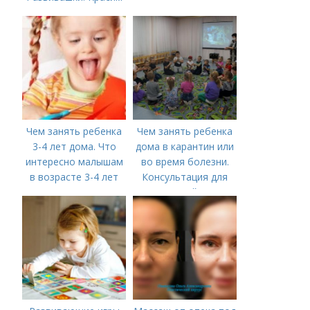
рис и макароны, для
сенсорных
коробочек.
Чем занять ребенка
Чем занять ребенка
3-4 лет дома. Что
дома в карантин или
интересно малышам
во время болезни.
в возрасте 3-4 лет
Консультация для
родителей «Чем
занять ребенка в дни
болезни или
карантина?»