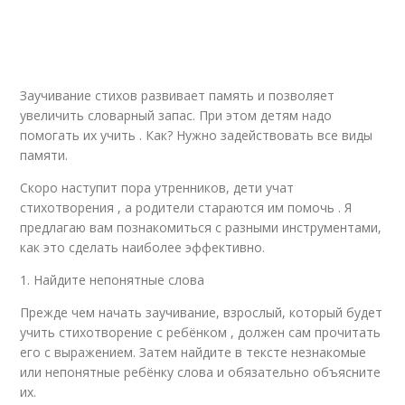
Интересные стихи
Сентябрь в стихах
Заучивание стихов развивает память и позволяет
увеличить словарный запас. При этом детям надо
Красивые стихи
Стихи для учителя
помогать их учить . Как? Нужно задействовать все виды
памяти.
Скоро наступит пора утренников, дети учат
стихотворения , а родители стараются им помочь . Я
Знания в стихах
Стишки для детей
предлагаю вам познакомиться с разными инструментами,
как это сделать наиболее эффективно.
1. Найдите непонятные слова
Прежде чем начать заучивание, взрослый, который будет
учить стихотворение с ребёнком , должен сам прочитать
его с выражением. Затем найдите в тексте незнакомые
или непонятные ребёнку слова и обязательно объясните
их.