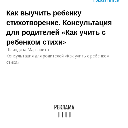
Показать все
Как выучить ребенку
Стихи для ребенка
Учитель в стихах
стихотворение. Консультация
для родителей «Как учить с
ребенком стихи»
Детские стихи
Стихи для малышей
Шляндина Маргарита
Консультация для родителей «Как учить с ребенком
стихи»
Мир для детей
Понятные стихи
Стихи про природу
Простые стихи