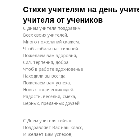
Стихи про
П
Детские стихи
Стихи учителям на день учит
учителей
учителя от учеников
С Днем учителя поздравим
Стихи об
Стихи в
Всех своих учителей,
учителях
благодарность
Много пожеланий скажем,
Чтоб любили нас сильней.
Пожелаем вам здоровья,
Стихи про
Пожелания ко
Сил, терпения, добра.
воспитателя
дню
Чтоб в работе вдохновенье
Находили вы всегда.
Пожелаем вам успеха,
Новых творческих идей.
Воспитатели в
Стихи для
Радости, веселья, смеха,
стихах
детского сада
д
Верных, преданных друзей!
С Днем учителя сейчас
Прикольные
Поздравляет Вас наш класс,
стихи
И желает Вам успехов,