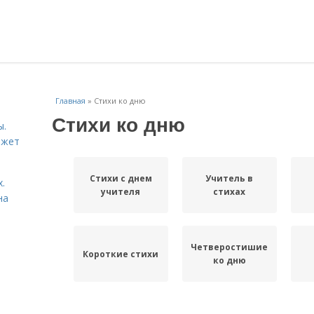
Главная
»
Стихи ко дню
Стихи ко дню
ы.
ожет
Стихи с днем
Учитель в
.
учителя
стихах
на
Четверостишие
Короткие стихи
ко дню