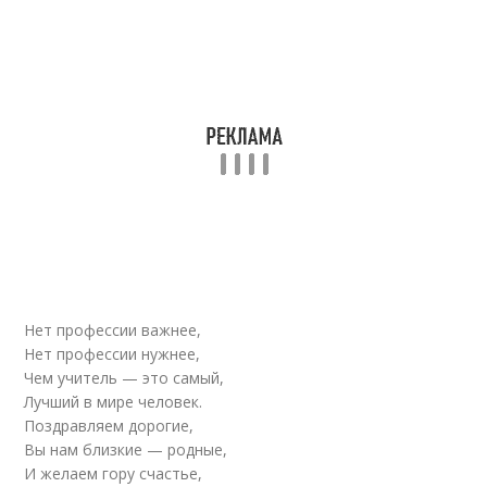
Стихи в
Стихи об учителях
благодарность
Поздравления в
Педагоги в стихах
стихах
Стихи про
Пожелания ко дню
воспитателя
Нет профессии важнее,
Нет профессии нужнее,
Стихи про
Чем учитель — это самый,
Стихи от родителей
сотрудников
Лучший в мире человек.
Поздравляем дорогие,
Вы нам близкие — родные,
И желаем гору счастье,