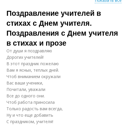
Показать все
Поздравление учителей в
Четверостишие ко
Короткие стихи
дню
стихах с Днем учителя.
Поздравления с Днем учителя
в стихах и прозе
Стихи для учителя
Красивые стихи
От души я поздравляю
Дорогих учителей!
В этот праздник пожелаю
Вам я ясных, теплых дней.
Чтоб вниманием окружали
Детские стихи
Стихи про учителей
Вас ваши ученики,
Почитали, уважали
Все до одного они.
Чтоб работа приносила
Только радость вам всегда,
Поздравления ко дню
Открытки со стихами
Ну и что еще добавить
С праздником, учителя!