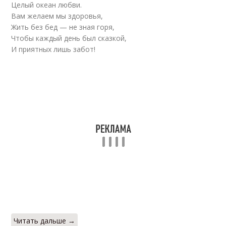
Стихи для детского
Целый океан любви.
Воспитатели в стихах
сада
Вам желаем мы здоровья,
Жить без бед — не зная горя,
Чтобы каждый день был сказкой,
И приятных лишь забот!
Стихи про детский
Стихи про
сад
учительницу
Прикольные стихи
Читать дальше →