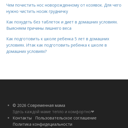
Чем почистить нос новорожденному от козявок. Для чего
нужно чистить носик грудничку
Как похудеть без таблеток и диет в домашних условиях.
Выясняем причины лишнего веса
Как подготовить к школе ребенка 5 лет в домашних
условиях. Итак как подготовить ребенка к школе в
домашних условиях?
© 2026 Современная мама
Здесь каждой маме тепло и комфортно❤
Контакты
Пользовательское соглашение
Политика конфидециальности