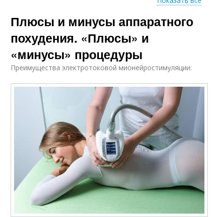
Показать все
Плюсы и минусы аппаратного
Хирургические
Аппаратный
методы
вибромассаж
похудения. «Плюсы» и
«минусы» процедуры
Преимущества электротоковой мионейростимуляции: