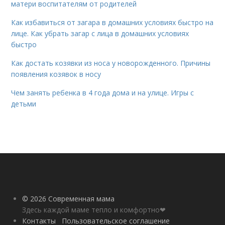
матери воспитателям от родителей
Как избавиться от загара в домашних условиях быстро на
лице. Как убрать загар с лица в домашних условиях
быстро
Как достать козявки из носа у новорожденного. Причины
появления козявок в носу
Чем занять ребенка в 4 года дома и на улице. Игры с
детьми
© 2026 Современная мама
Здесь каждой маме тепло и комфортно❤
Контакты
Пользовательское соглашение