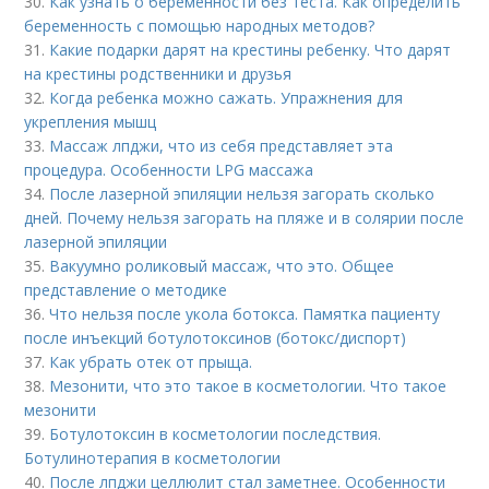
30.
Как узнать о беременности без теста. Как определить
беременность с помощью народных методов?
31.
Какие подарки дарят на крестины ребенку. Что дарят
на крестины родственники и друзья
32.
Когда ребенка можно сажать. Упражнения для
укрепления мышц
33.
Массаж лпджи, что из себя представляет эта
процедура. Особенности LPG массажа
34.
После лазерной эпиляции нельзя загорать сколько
дней. Почему нельзя загорать на пляже и в солярии после
лазерной эпиляции
35.
Вакуумно роликовый массаж, что это. Общее
представление о методике
36.
Что нельзя после укола ботокса. Памятка пациенту
после инъекций ботулотоксинов (ботокс/диспорт)
37.
Как убрать отек от прыща.
38.
Мезонити, что это такое в косметологии. Что такое
мезонити
39.
Ботулотоксин в косметологии последствия.
Ботулинотерапия в косметологии
40.
После лпджи целлюлит стал заметнее. Особенности