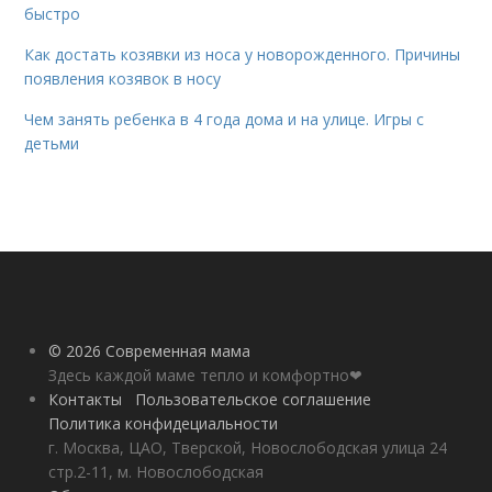
быстро
Как достать козявки из носа у новорожденного. Причины
появления козявок в носу
Чем занять ребенка в 4 года дома и на улице. Игры с
детьми
© 2026 Современная мама
Здесь каждой маме тепло и комфортно❤
Контакты
Пользовательское соглашение
Политика конфидециальности
г. Москва, ЦАО, Тверской, Новослободская улица 24
стр.2-11, м. Новослободская