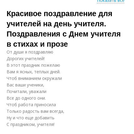
Показать все
Красивое поздравление для
Поздравление с
Поздравления с
новым годом
новым годом
учителей на день учителя.
Поздравления с Днем учителя
в стихах и прозе
Март в стихах
От души я поздравляю
Дорогих учителей!
В этот праздник пожелаю
Вам я ясных, теплых дней.
Чтоб вниманием окружали
Вас ваши ученики,
Почитали, уважали
Все до одного они.
Чтоб работа приносила
Только радость вам всегда,
Ну и что еще добавить
С праздником, учителя!