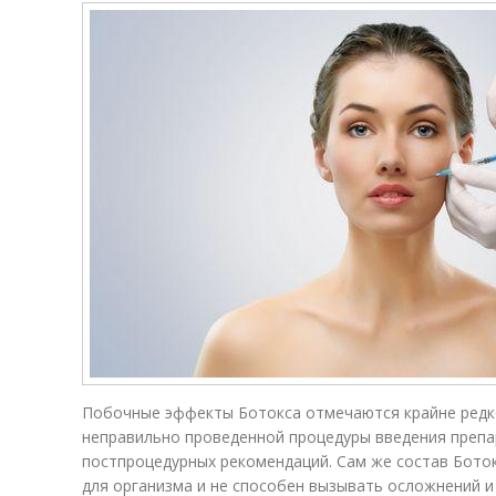
Побочные эффекты Ботокса отме­ча­ются крайне редк
непра­виль­но проведенной процедуры введения препар
пост­про­це­дур­ных рекомендаций. Сам же состав Бот
для организма и не способен вызывать осложнений и