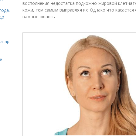
восполнения недостатка подкожно-жировой клетчатк
кожи, тем самым выправляя их. Однако что касается о
года.
важные нюансы.
до
загар
е