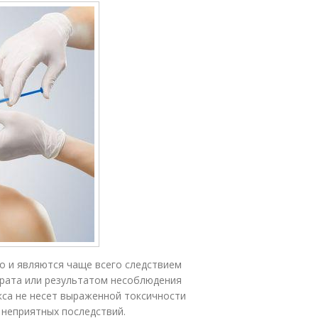
о и являются чаще всего следствием
ата или ре­зуль­та­том несоблюдения
окса не несет выраженной токсичности
 неприятных последствий.