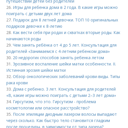
путешествий детей без родителей
26.
Игры для ребенка дома в 2 года. В какие игры можно
поиграть с детьми двух лет дома
27.
Подарок для 8 летней девочки. ТОП 10 оригинальных
подарков девочке к 8-летию
28.
Как вести себя при родах и схватках вторые роды. Как
начинаются роды
29.
Чем занять ребёнка от 4 до 5 лет. Консультация для
родителей «Занимаемся с 4-летним ребенком дома»
30.
20 недорогих способов занять ребенка летом
31.
Эрозивное воспаление шейки матки особенности. II.
Истинная эрозия шейки матки
32.
Обзор онкологических заболеваний крови-виды. Типы
рака крови
33.
Дома с ребенко. 3 лет. Консультация для родителей
«В, какие игры можно поиграть с детьми 2–3 лет дома»
34.
Гирсутизм, что это. Гирсутизм - проблема
косметологии или опасное расстройство?
35.
После эпиляции диодным лазером волосы выпадают
через сколько. Как быстро тело становится гладким
после процедуры, в зависимости от типа лазера?