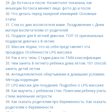
29.
До ботокса и после. Косметолог показала, как
инъекции ботокса меняют лицо: фото до и после
30.
Что делать перед лазерной эпиляцией. Основные
этапы
31.
Стих ко дню воспитателя маме. Поздравление с Днем
матери воспитателям от родителей
32.
Подарок для 8 летней девочки. ТОП 10 оригинальных
подарков девочке к 8-летию
33.
Массаж лпджи, что из себя представляет эта
процедура. Особенности LPG массажа
34.
Рак и его типы. Стадии рака по TNM-классификации
35.
Чем занять 8-летнего ребёнка дома летом. 101 способ
занять детей летом
36.
Антицеллюлитное обертывание в домашних условиях.
Методы коррекции
37.
LPG массаж для похудения. Подробно о LPG-массаже
38.
Как выучить с ребенком стих. Помогаем ребенку учить
стихи: маленькие хитрости
39.
Как сказать родителям про беременность. Как сказать
родителям о беременности