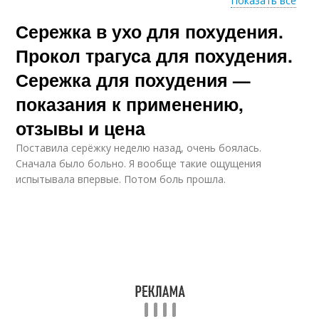
Показать все
Сережка в ухо для похудения.
Золотая игла
Игла в ухо
Прокол трагуса для похудения.
Сережка для похудения —
показания к применению,
Серьги для похудения
отзывы и цена
Поставила серёжку неделю назад, очень боялась.
Сначала было больно. Я вообще такие ощущения
испытывала впервые. Потом боль прошла.