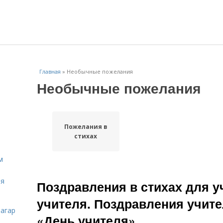
Главная
»
Необычные пожелания
Необычные пожелания
Пожелания в
стихах
м
ля
Поздравления в стихах для у
учителя. Поздравления учите
загар
«День учителя»