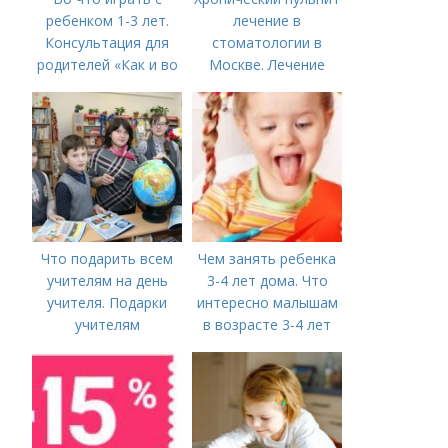
ребенком 1-3 лет.
лечение в
Консультация для
стоматологии в
родителей «Как и во
Москве. Лечение
что играть с
пульпита в Москве и
ребенком от 1,5 до 3
Московской области
лет»
Что подарить всем
Чем занять ребенка
учителям на день
3-4 лет дома. Что
учителя. Подарки
интересно малышам
учителям
в возрасте 3-4 лет
предметникам на
день учителя