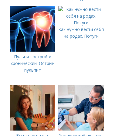
домашних условиях
жаропонижающее
ребенку?
Как нужно вести себя
на родах. Потуги
Пульпит острый и
хронический. Острый
пульпит
Во что играть с
Хронический пульпит