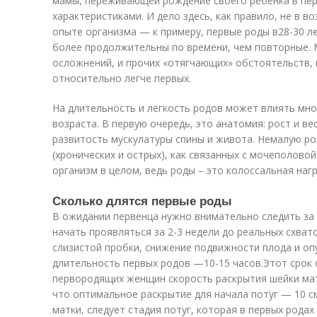
мамы, переживающей рождение своего ребенка в пер
характеристиками. И дело здесь, как правило, не в во
опыте организма — к примеру, первые роды в
28-30 л
более продолжительны по времени, чем повторные. 
осложнений, и прочих «отягчающих» обстоятельств, 
относительно легче первых.
На длительность и лёгкость родов может влиять мн
возраста. В первую очередь, это анатомия: рост и ве
развитость мускулатуры спины и живота. Немалую ро
(хронических и острых), как связанных с мочеполово
организм в целом, ведь роды – это колоссальная нагр
Сколько длятся первые роды
В ожидании первенца нужно внимательно следить за 
начать проявляться за 2-3 недели до реальных схват
слизистой пробки, снижение подвижности плода и о
длительность первых родов —
10-15 часов.
Этот срок 
первородящих женщин скорость раскрытия шейки матк
что оптимальное раскрытие для начала потуг — 10 см
матки, следует стадия потуг, которая в первых родах 