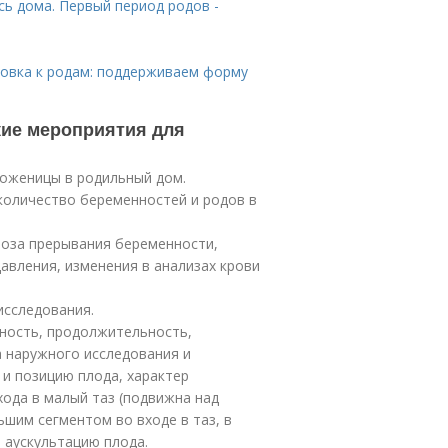
сь дома. Первый период родов -
товка к родам: поддерживаем форму
кие мероприятия для
оженицы в родильный дом.
количество беременностей и родов в
роза прерывания беременности,
авления, изменения в анализах крови
сследования.
рность, продолжительность,
а наружного исследования и
 и позицию плода, характер
хода в малый таз (подвижна над
шим сегментом во входе в таз, в
и аускультацию плода.