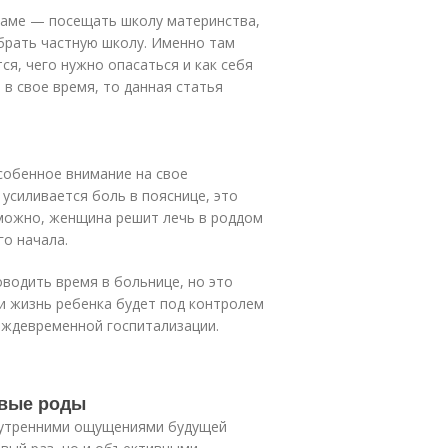
маме — посещать школу материнства,
брать частную школу. Именно там
ся, чего нужно опасаться и как себя
 в свое время, то данная статья
обенное внимание на свое
 усиливается боль в пояснице, это
зможно, женщина решит лечь в роддом
го начала.
оводить время в больнице, но это
ли жизнь ребенка будет под контролем
реждевременной госпитализации.
рвые роды
нутренними ощущениями будущей