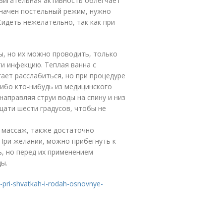
двигательная активность облегчает
значен постельный режим, нужно
Сидеть нежелательно, так как при
, но их можно проводить, только
ти инфекцию. Теплая ванна с
ает расслабиться, но при процедуре
ибо кто-нибудь из медицинского
аправляя струи воды на спину и низ
цати шести градусов, чтобы не
я массаж, также достаточно
При желании, можно прибегнуть к
, но перед их применением
ы.
pri-shvatkah-i-rodah-osnovnye-