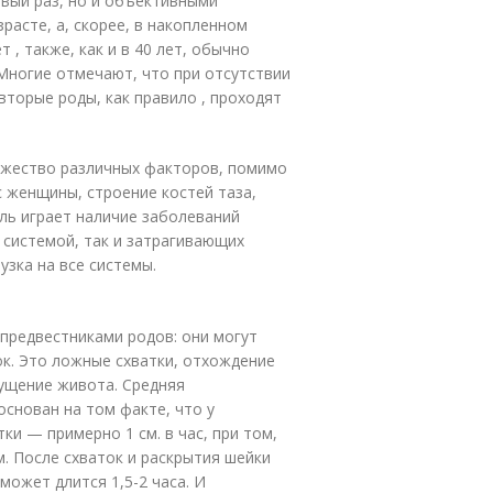
вый раз, но и объективными
зрасте, а, скорее, в накопленном
ет
, также, как и в 40 лет, обычно
Многие отмечают, что при отсутствии
вторые роды, как правило , проходят
ожество различных факторов, помимо
с женщины, строение костей таза,
ль играет наличие заболеваний
й системой, так и затрагивающих
узка на все системы.
предвестниками родов: они могут
ок. Это ложные схватки, отхождение
пущение живота. Средняя
основан на том факте, что у
и — примерно 1 см. в час, при том,
. После схваток и раскрытия шейки
может длится 1,5-2 часа. И