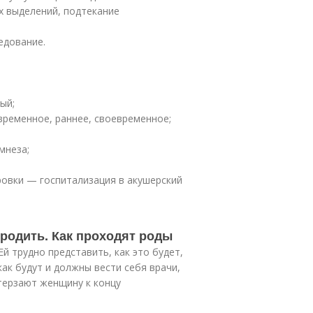
х выделений, подтекание
едование.
ый;
ременное, раннее, своевременное;
мнеза;
ровки — госпитализация в акушерский
 родить. Как проходят роды
й трудно представить, как это будет,
как будут и должны вести себя врачи,
терзают женщину к концу