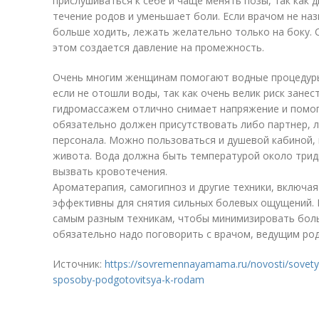
прислушиваться к себе и чаще менять позы, так как 
течение родов и уменьшает боли. Если врачом не на
больше ходить, лежать желательно только на боку. 
этом создается давление на промежность.
Очень многим женщинам помогают водные процедуры
если не отошли воды, так как очень велик риск занес
гидромассажем отлично снимает напряжение и помог
обязательно должен присутствовать либо партнер, л
персонала. Можно пользоваться и душевой кабиной, н
живота. Вода должна быть температурой около трид
вызвать кровотечения.
Ароматерапия, самогипноз и другие техники, включа
эффективны для снятия сильных болевых ощущений. 
самым разным техникам, чтобы минимизировать боль
обязательно надо поговорить с врачом, ведущим род
Источник:
https://sovremennayamama.ru/novosti/sovety-
sposoby-podgotovitsya-k-rodam