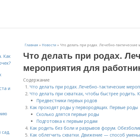
Главная
»
Новости
»
Что делать при родах. Лечебно-тактические
Что делать при родах. Ле
. Как
очек?
мероприятия для работн
х
Содержание
Что делать при родах. Лечебно-тактические мер
ста и
Что делать при схватках, чтобы быстрее родить. 
Предвестники первых родов
Как проходят роды у первородящих. Первые роды
нию
Сколько длятся первые роды
Подготовка к первым родам
Как родить без боли и разрывов форум. Обезбол
 сад.
Как облегчить схватки. Движение — способ умен