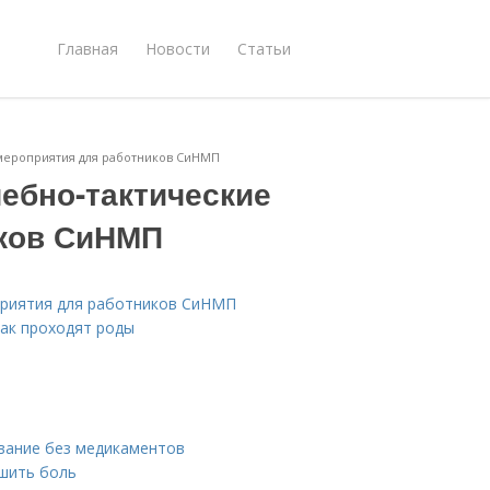
Главная
Новости
Статьи
 мероприятия для работников СиНМП
чебно-тактические
иков СиНМП
оприятия для работников СиНМП
Как проходят роды
ивание без медикаментов
ьшить боль