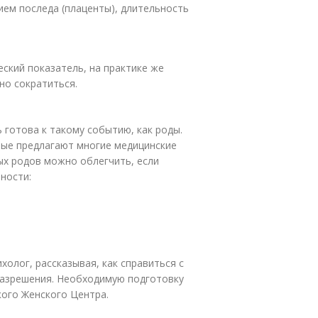
ием последа (плаценты), длительность
ский показатель, на практике же
но сократиться.
 готова к такому событию, как роды.
рые предлагают многие медицинские
ых родов можно облегчить, если
ности:
холог, рассказывая, как справиться с
разрешения. Необходимую подготовку
кого Женского Центра.