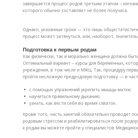
завершается процесс родов третьим этапом – изгнан
которого обычно составляет не более получаса.
Однако, указанные сроки — это лишь общестатистиче
процесс может затянуться, или, наоборот, значитель
Подготовка к первым родам
Как физически, так и морально женщина должна быть
Оптимальный вариант – курсы для беременных, кото
учреждения, в том числе и МЖЦ. Так, процедуру перв
пройти несложную предродовую подготовку — в част
с помощью упражнений укрепить мышцы матки;
научиться правильному дыханию;
узнать, как вести себя во время схваток.
Кроме того, часть занятий обязательно проводит пси
родовым стрессом и реабилитироваться после родо
к родам вы можете пройти у специалистов Медицинс