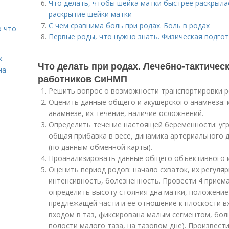
Что делать, чтобы шейка матки быстрее раскрыла
раскрытие шейки матки
С чем сравнима боль при родах. Боль в родах
о что
Первые роды, что нужно знать. Физическая подго
.
Что делать при родах. Лечебно-тактичес
на
работников СиНМП
Решить вопрос о возможности транспортировки р
Оценить данные общего и акушерского анамнеза: 
анамнезе, их течение, наличие осложнений.
Определить течение настоящей беременности: уг
общая прибавка в весе, динамика артериального д
(по данным обменной карты).
Проанализировать данные общего объективного и
Оценить период родов: начало схваток, их регуля
интенсивность, болезненность. Провести 4 прием
определить высоту стояния дна матки, положение
предлежащей части и ее отношение к плоскости в
входом в таз, фиксирована малым сегментом, боль
полости малого таза, на тазовом дне). Произвест