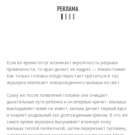
Если во время потуг возникает вероятность разрыва
промежности, то врач делает ее надрез — эпизиотомию.
Как только головка плода перестает прятаться в таз,
акушерка извлекает новорожденного малыша на свет.
Сразу же после появления головки она очищает
дыхательные пути ребенка и он впервые кричит. Малыша
выкладывают маме на живот, малыш делает первый вдох
и озаряет родильный зал долгожданным криком. В это же
самое время акушерка высушивает влажную кожу
малыша теплой пелёночкой, затем перерезают пуповину,
а педиатр оценивает состояние малыша по шкале Апгар.