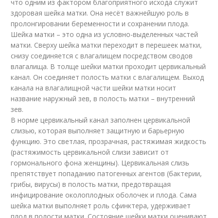
что одним из фактором благоприятного исхода служит
здоровая шейка матки. Она несёт важнейшую роль в
пролонгировании беременности и сохранении плода.
Шейка матки – это одна из условно-выделенных частей
матки. Сверху шейка матки переходит в перешеек матки,
снизу соединяется с влагалищем посредством сводов
влагалища. В толще шейки матки проходит цервикальный
канал. Он соединяет полость матки с влагалищем. Выход
канала на влагалищной части шейки матки носит
название наружный зев, в полость матки – внутренний
зев.
В норме цервикальный канал заполнен цервикальной
слизью, которая выполняет защитную и барьерную
функцию. Это светлая, прозрачная, растяжимая жидкость
(растяжимость цервикальной слизи зависит от
гормонального фона женщины). Цервикальная слизь
препятствует попаданию патогенных агентов (бактерии,
грибы, вирусы) в полость матки, предотвращая
инфицирование околоплодных оболочек и плода. Сама
шейка матки выполняет роль сфинктера, удерживает
плод в полости матки. Состояние шейки матки оценивают