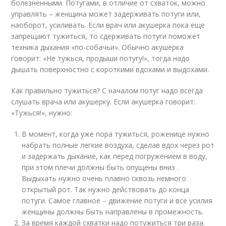
болезненными. Потугами, в отличие от схваток, можно
управлять – женщина может задерживать потуги или,
наоборот, усиливать. Если врач или акушерка пока еще
запрещают тужиться, то сдерживать потуги поможет
техника дыхания «по-собачьи». Обычно акушерка
говорит: «Не тужься, продыши потугу!», тогда надо
дышать поверхностно с короткими вдохами и выдохами.
Как правильно тужиться? С началом потуг надо всегда
слушать врача или акушерку. Если акушерка говорит:
«Тужься!», нужно:
В момент, когда уже пора тужиться, роженице нужно
набрать полные легкие воздуха, сделав вдох через рот
и задержать дыхание, как перед погружением в воду,
при этом плечи должны быть опущены вниз .
Выдыхать нужно очень плавно сквозь немного
открытый рот. Так нужно действовать до конца
потуги. Самое главное – движение потуги и все усилия
женщины должны быть направлены в промежность.
За время каждой схватки надо потужиться три раза.