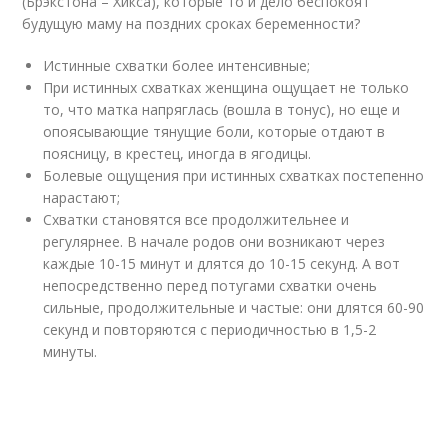
(Брэкстона – Хикса), которые то и дело беспокоят
будущую маму на поздних сроках беременности?
Истинные схватки более интенсивные;
При истинных схватках женщина ощущает не только
то, что матка напряглась (вошла в тонус), но еще и
опоясывающие тянущие боли, которые отдают в
поясницу, в крестец, иногда в ягодицы.
Болевые ощущения при истинных схватках постепенно
нарастают;
Схватки становятся все продолжительнее и
регулярнее. В начале родов они возникают через
каждые 10-15 минут и длятся до 10-15 секунд. А вот
непосредственно перед потугами схватки очень
сильные, продолжительные и частые: они длятся 60-90
секунд и повторяются с периодичностью в 1,5-2
минуты.