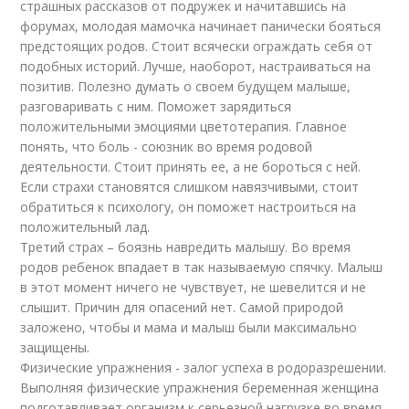
страшных рассказов от подружек и начитавшись на
форумах, молодая мамочка начинает панически бояться
предстоящих родов. Стоит всячески ограждать себя от
подобных историй. Лучше, наоборот, настраиваться на
позитив. Полезно думать о своем будущем малыше,
разговаривать с ним. Поможет зарядиться
положительными эмоциями цветотерапия. Главное
понять, что боль - союзник во время родовой
деятельности. Стоит принять ее, а не бороться с ней.
Если страхи становятся слишком навязчивыми, стоит
обратиться к психологу, он поможет настроиться на
положительный лад.
Третий страх – боязнь навредить малышу. Во время
родов ребенок впадает в так называемую спячку. Малыш
в этот момент ничего не чувствует, не шевелится и не
слышит. Причин для опасений нет. Самой природой
заложено, чтобы и мама и малыш были максимально
защищены.
Физические упражнения - залог успеха в родоразрешении.
Выполняя физические упражнения беременная женщина
подготавливает организм к серьезной нагрузке во время