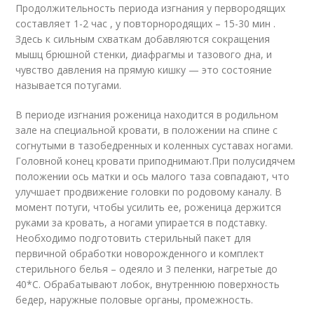
Продолжительность периода изгнания у первородящих
составляет 1-2 час , у повторнородящих – 15-30 мин .
Здесь к сильным схваткам добавляются сокращения
мышц брюшной стенки, диафрагмы и тазового дна, и
чувство давления на прямую кишку — это состояние
называется потугами.
В периоде изгнания роженица находится в родильном
зале на специальной кровати, в положении на спине с
согнутыми в тазобедренных и коленных суставах ногами.
Головной конец кровати приподнимают.При полусидячем
положении ось матки и ось малого таза совпадают, что
улучшает продвижение головки по родовому каналу. В
момент потуги, чтобы усилить ее, роженица держится
руками за кровать, а ногами упирается в подставку.
Необходимо подготовить стерильный пакет для
первичной обработки новорожденного и комплект
стерильного белья – одеяло и 3 пеленки, нагретые до
40*С. Обрабатывают лобок, внутреннюю поверхность
бедер, наружные половые органы, промежность.