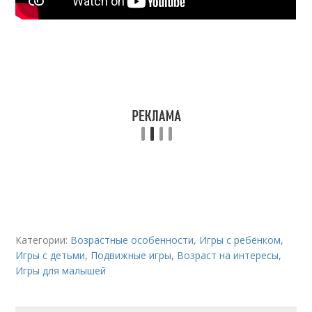
Категории:
Возрастные особенности
,
Игры с ребёнком
,
Игры с детьми
,
Подвижные игры
,
Возраст на интересы
,
Игры для малышей