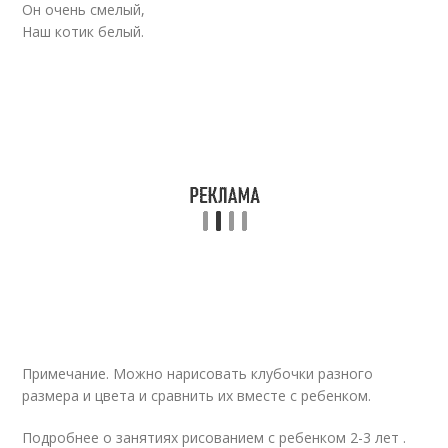
Он очень смелый,
Наш котик белый.
Примечание. Можно нарисовать клубочки разного
размера и цвета и сравнить их вместе с ребенком.
Подробнее о занятиях рисованием с ребенком 2-3 лет .