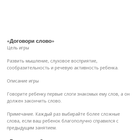
«Договори слово»
Цель игры
Развить мышление, слуховое восприятие,
сообразительность и речевую активность ребенка.
Описание игры
Говорите ребенку первые слоги знакомых ему слов, а он
должен закончить слово.
Примечание. Каждый раз выбирайте более сложные
слова, если ваш ребенок благополучно справился с
предыдущим занятием.