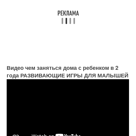
Видео чем заняться дома с ребенком в 2
года РАЗВИВАЮЩИЕ ИГРЫ ДЛЯ МАЛЫШЕЙ