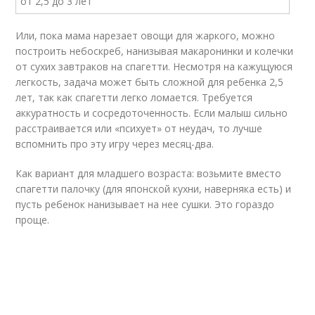
Или, пока мама нарезает овощи для жаркого, можно
построить небоскреб, нанизывая макаронинки и колечки
от сухих завтраков на спагетти. Несмотря на кажущуюся
легкость, задача может быть сложной для ребенка 2,5
лет, так как спагетти легко ломается. Требуется
аккуратность и сосредоточенность. Если малыш сильно
расстраивается или «психует» от неудач, то лучше
вспомнить про эту игру через месяц-два.
Как вариант для младшего возраста: возьмите вместо
спагетти палочку (для японской кухни, наверняка есть) и
пусть ребенок нанизывает на нее сушки. Это гораздо
проще.