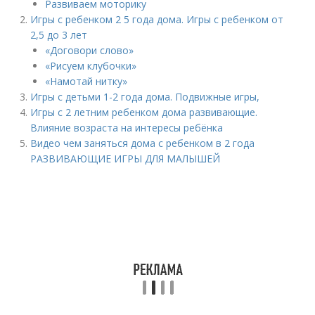
Развиваем моторику
Игры с ребенком 2 5 года дома. Игры с ребенком от
2,5 до 3 лет
«Договори слово»
«Рисуем клубочки»
«Намотай нитку»
Игры с детьми 1-2 года дома. Подвижные игры,
Игры с 2 летним ребенком дома развивающие.
Влияние возраста на интересы ребёнка
Видео чем заняться дома с ребенком в 2 года
РАЗВИВАЮЩИЕ ИГРЫ ДЛЯ МАЛЫШЕЙ