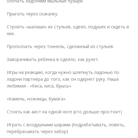
Хлопать ладонями мыльные пузыри.
Прыгать через скакалку.
Строить «шалаши» из стульев, одеял, подушек и сидеть в
них.
Проползать через тоннель, сделанный из стульев.
Заворачивать ребенка в одеяло, как рулет.
Игры на реакцию, когда нужно шлепнуть ладонью по
ладони партнера до того, как он одернет руку. Наша
любимая - «Киса, киса, брысь»
«Камень, ножницы, бумага»
Стоять как аист на одной ноге (кто дольше простоит)
Играть с воздушными шарами (подрабатывать, ловить,
перебрасывать через забор)