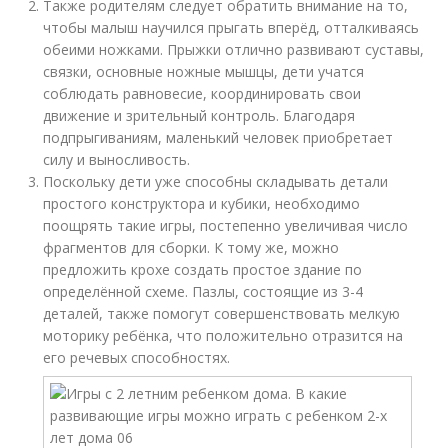
Также родителям следует обратить внимание на то,
чтобы малыш научился прыгать вперёд, отталкиваясь
обеими ножками. Прыжки отлично развивают суставы,
связки, основные ножные мышцы, дети учатся
соблюдать равновесие, координировать свои
движение и зрительный контроль. Благодаря
подпрыгиваниям, маленький человек приобретает
силу и выносливость.
Поскольку дети уже способны складывать детали
простого конструктора и кубики, необходимо
поощрять такие игры, постепенно увеличивая число
фрагментов для сборки. К тому же, можно
предложить крохе создать простое здание по
определённой схеме. Пазлы, состоящие из 3-4
деталей, также помогут совершенствовать мелкую
моторику ребёнка, что положительно отразится на
его речевых способностях.