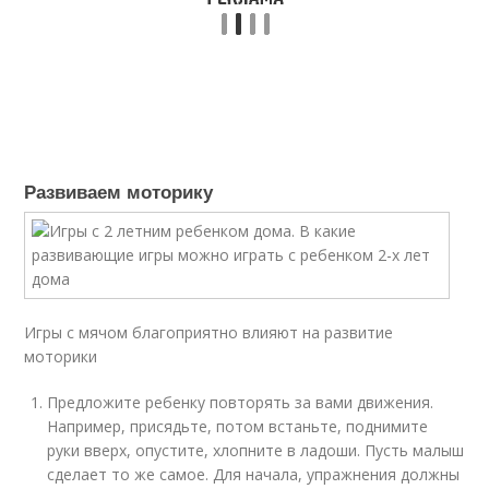
Развиваем моторику
Игры с мячом благоприятно влияют на развитие
моторики
Предложите ребенку повторять за вами движения.
Например, присядьте, потом встаньте, поднимите
руки вверх, опустите, хлопните в ладоши. Пусть малыш
сделает то же самое. Для начала, упражнения должны