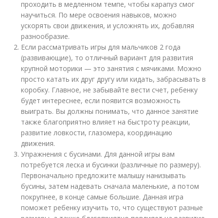
проходить в медленном темпе, чтобы карапуз смог
научиться. По мере освоения навыков, можно
ускорять свои движения, и усложнять их, добавляя
разнообразие.
Если рассматривать игры для мальчиков 2 года
(развивающие), то отличный вариант для развития
крупной моторики — это занятия с мячиками. Можно
просто катать их друг другу или кидать, забрасывать в
коробку. Главное, не забывайте вести счет, ребенку
будет интереснее, если появится возможность
выиграть. Вы должны понимать, что данное занятие
также благоприятно влияет на быстроту реакции,
развитие ловкости, глазомера, координацию
движения.
Упражнения с бусинами. Для данной игры вам
потребуется леска и бусинки (различные по размеру).
Первоначально предложите малышу нанизывать
бусины, затем надевать сначала маленькие, а потом
покрупнее, в конце самые большие. Данная игра
поможет ребенку изучить то, что существуют разные