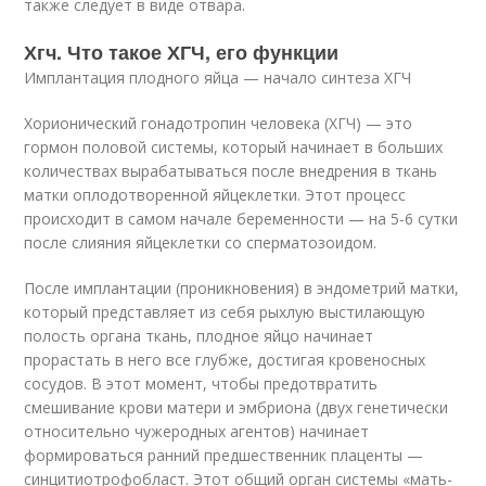
также следует в виде отвара.
Хгч. Что такое ХГЧ, его функции
Имплантация плодного яйца — начало синтеза ХГЧ
Хорионический гонадотропин человека (ХГЧ) — это
гормон половой системы, который начинает в больших
количествах вырабатываться после внедрения в ткань
матки оплодотворенной яйцеклетки. Этот процесс
происходит в самом начале беременности — на 5-6 сутки
после слияния яйцеклетки со сперматозоидом.
После имплантации (проникновения) в эндометрий матки,
который представляет из себя рыхлую выстилающую
полость органа ткань, плодное яйцо начинает
прорастать в него все глубже, достигая кровеносных
сосудов. В этот момент, чтобы предотвратить
смешивание крови матери и эмбриона (двух генетически
относительно чужеродных агентов) начинает
формироваться ранний предшественник плаценты —
синцитиотрофобласт. Этот общий орган системы «мать-