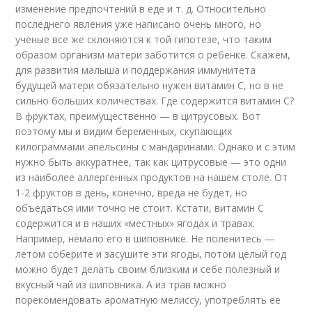
изменение предпочтений в еде и т. д. Относительно
последнего явления уже написано очень много, но
ученые все же склоняются к той гипотезе, что таким
образом организм матери заботится о ребенке. Скажем,
для развития малыша и поддержания иммунитета
будущей матери обязательно нужен витамин С, но в не
сильно больших количествах. Где содержится витамин С?
В фруктах, преимущественно — в цитрусовых. Вот
поэтому мы и видим беременных, скупающих
килограммами апельсины с мандаринами. Однако и с этим
нужно быть аккуратнее, так как цитрусовые — это одни
из наиболее аллергенных продуктов на нашем столе. От
1-2 фруктов в день, конечно, вреда не будет, но
объедаться ими точно не стоит. Кстати, витамин С
содержится и в наших «местных» ягодах и травах.
Например, немало его в шиповнике. Не поленитесь —
летом соберите и засушите эти ягоды, потом целый год
можно будет делать своим близким и себе полезный и
вкусный чай из шиповника. А из трав можно
порекомендовать ароматную мелиссу, употреблять ее