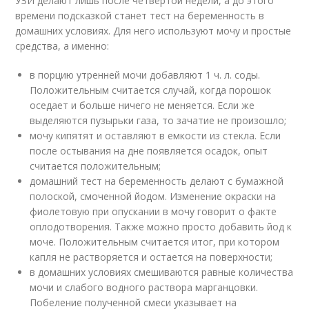
УЗИ делают лишь после четвертой недели, а до этого
времени подсказкой станет тест на беременность в
домашних условиях. Для него используют мочу и простые
средства, а именно:
в порцию утренней мочи добавляют 1 ч. л. соды.
Положительным считается случай, когда порошок
оседает и больше ничего не меняется. Если же
выделяются пузырьки газа, то зачатие не произошло;
мочу кипятят и оставляют в емкости из стекла. Если
после остывания на дне появляется осадок, опыт
считается положительным;
домашний тест на беременность делают с бумажной
полоской, смоченной йодом. Изменение окраски на
фиолетовую при опускании в мочу говорит о факте
оплодотворения. Также можно просто добавить йод к
моче. Положительным считается итог, при котором
капля не растворяется и остается на поверхности;
в домашних условиях смешиваются равные количества
мочи и слабого водного раствора марганцовки.
Побеление полученной смеси указывает на